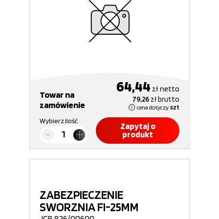
64,44
zł
netto
Towar na
79,26
zł
brutto
zamówienie
cena dotyczy
szt
Wybierz ilość
Zapytaj o
produkt
ZABEZPIECZENIE
SWORZNIA FI-25MM
JCB 826/00600