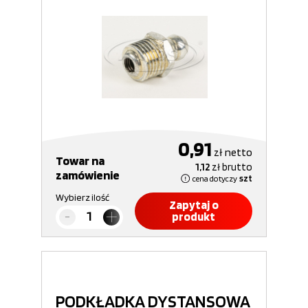
0,91
zł
netto
Towar na
1,12
zł
brutto
zamówienie
cena dotyczy
szt
Wybierz ilość
Zapytaj o
produkt
PODKŁADKA DYSTANSOWA