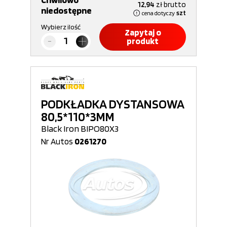
12,94
zł
brutto
niedostępne
cena dotyczy
szt
Wybierz ilość
Zapytaj o
produkt
PODKŁADKA DYSTANSOWA
80,5*110*3MM
Black Iron BIPO80X3
Nr Autos
0261270