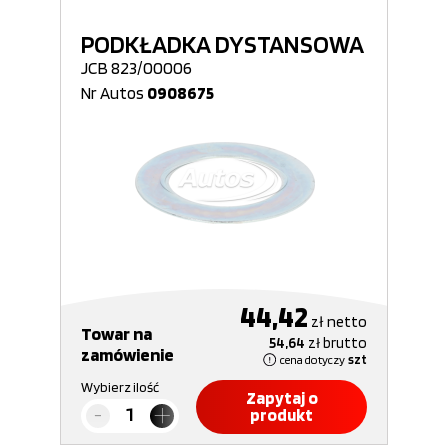
PODKŁADKA DYSTANSOWA
JCB 823/00006
Nr Autos
0908675
44,42
zł
netto
Towar na
54,64
zł
brutto
zamówienie
cena dotyczy
szt
Wybierz ilość
Zapytaj o
produkt