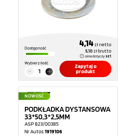
4,14
zł
netto
Dostępność
5,10
zł
brutto
cena dotyczy
szt
Wybierz ilość
Zapytaj o
produkt
NOWOŚĆ
PODKŁADKA DYSTANSOWA
33*50,3*2,5MM
ASP 823/00385
Nr Autos
1919106