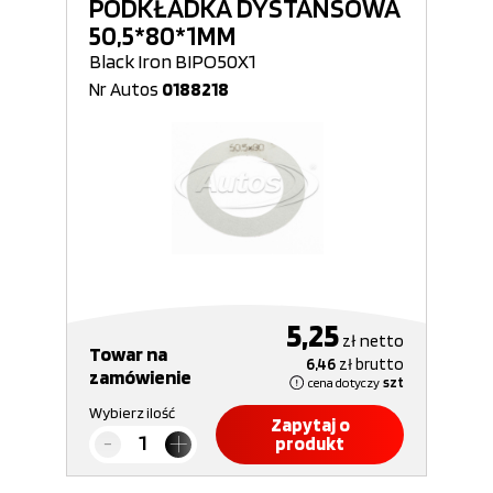
PODKŁADKA DYSTANSOWA
50,5*80*1MM
Black Iron BIPO50X1
Nr Autos
0188218
5,25
zł
netto
Towar na
6,46
zł
brutto
zamówienie
cena dotyczy
szt
Wybierz ilość
Zapytaj o
produkt