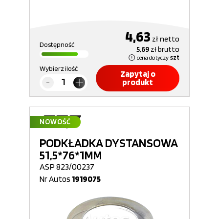
4,63
zł
netto
Dostępność
5,69
zł
brutto
cena dotyczy
szt
Wybierz ilość
Zapytaj o
produkt
NOWOŚĆ
PODKŁADKA DYSTANSOWA
51,5*76*1MM
ASP 823/00237
Nr Autos
1919075