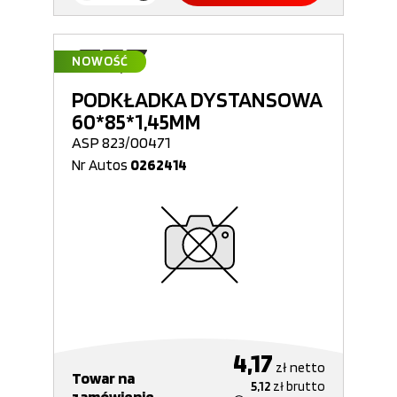
NOWOŚĆ
PODKŁADKA DYSTANSOWA
60*85*1,45MM
ASP 823/00471
Nr Autos
0262414
4,17
zł
netto
Towar na
5,12
zł
brutto
zamówienie