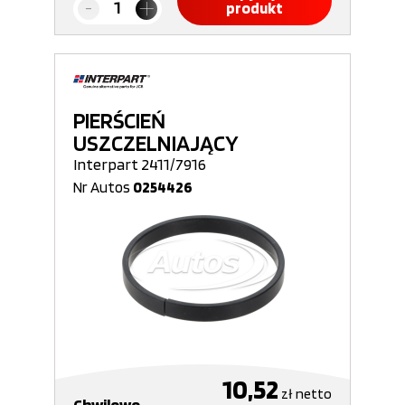
produkt
PIERŚCIEŃ
USZCZELNIAJĄCY
Interpart 2411/7916
Nr Autos
0254426
10,52
zł
netto
Chwilowo