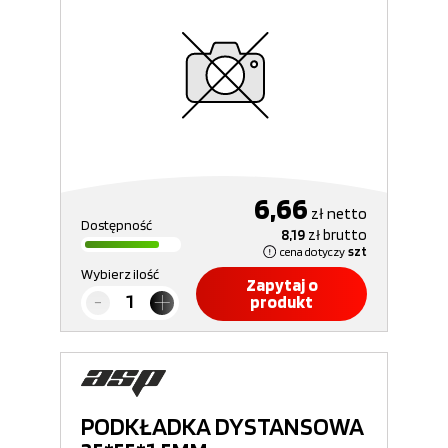
6,66
zł
netto
Dostępność
8,19
zł
brutto
cena dotyczy
szt
Wybierz ilość
Zapytaj o
produkt
PODKŁADKA DYSTANSOWA