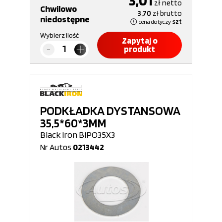
3,01
zł
netto
Chwilowo
3,70
zł
brutto
niedostępne
cena dotyczy
szt
Wybierz ilość
Zapytaj o
produkt
PODKŁADKA DYSTANSOWA
35,5*60*3MM
Black Iron BIPO35X3
Nr Autos
0213442