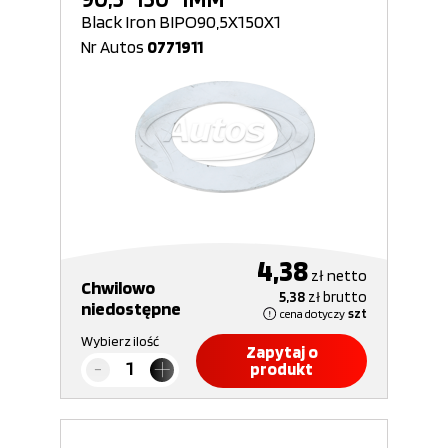
Black Iron BIPO90,5X150X1
Nr Autos
0771911
4,38
zł
netto
Chwilowo
5,38
zł
brutto
niedostępne
cena dotyczy
szt
Wybierz ilość
Zapytaj o
produkt