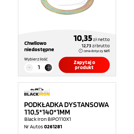
10,35
zł
netto
Chwilowo
12,73
zł
brutto
niedostępne
cena dotyczy
szt
Wybierz ilość
Zapytaj o
produkt
PODKŁADKA DYSTANSOWA
110,5*140*1MM
Black Iron BIPO110X1
Nr Autos
0261281