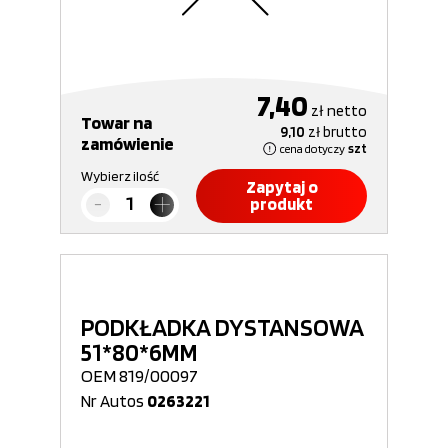
7,40
zł
netto
Towar na
9,10
zł
brutto
zamówienie
cena dotyczy
szt
Wybierz ilość
Zapytaj o
produkt
PODKŁADKA DYSTANSOWA
51*80*6MM
OEM 819/00097
Nr Autos
0263221