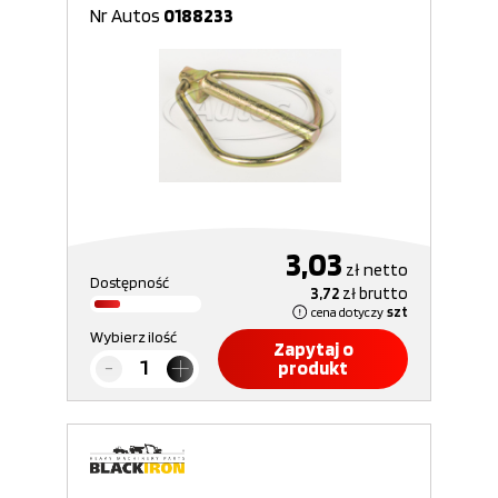
Nr Autos
0188233
3,03
zł
netto
Dostępność
3,72
zł
brutto
cena dotyczy
szt
Wybierz ilość
Zapytaj o
produkt