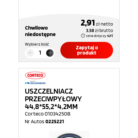
2,91
zł
netto
Chwilowo
3,58
zł
brutto
niedostępne
cena dotyczy
szt
Wybierz ilość
Zapytaj o
produkt
USZCZELNIACZ
PRZECIWPYŁOWY
44,8*55,2*4,2MM
Corteco 01034250B
Nr Autos
0225221