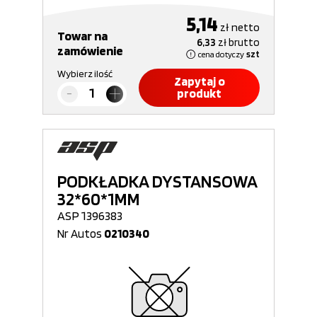
5,14
zł
netto
Towar na
6,33
zł
brutto
zamówienie
cena dotyczy
szt
Wybierz ilość
Zapytaj o
produkt
PODKŁADKA DYSTANSOWA
32*60*1MM
ASP 1396383
Nr Autos
0210340