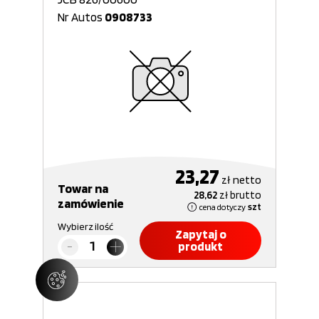
Nr Autos
0908733
23,27
zł
netto
Towar na
28,62
zł
brutto
zamówienie
cena dotyczy
szt
Wybierz ilość
Zapytaj o
produkt