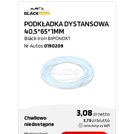
PODKŁADKA DYSTANSOWA
40,5*65*1MM
Black Iron BIPO40X1
Nr Autos
0190209
3,08
zł
netto
Chwilowo
3,79
zł
brutto
niedostępne
cena dotyczy
szt
Wybierz ilość