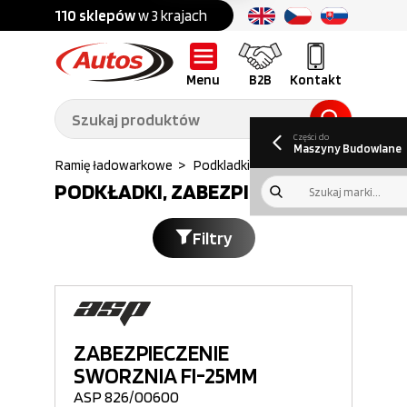
Części do:
nku
110 sklepów
w 3 krajach
Ponad
700 marek
Części do:
Ciężarówek,
Maszyn
przyczep,
budowlanych
naczep
Menu
B2B
Kontakt
O nas
B2B
Galeria
Oferty pracy
Aktualności
Poradnik klienta
Promocje
Informator
kwartalny
Do pobrania
Części do
Maszyny Budowlane
kabina
>
Ramię ładowarkowe
>
Podkladki zabezpieczenia...
PODKŁADKI, ZABEZPIECZENIA
Filtry
ZABEZPIECZENIE
SWORZNIA FI-25MM
ASP 826/00600