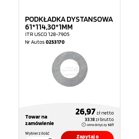
PODKŁADKA DYSTANSOWA
61*114,30*1MM
ITR USCO 128-7905
Nr Autos
0253170
26,97
zł
netto
Towar na
33,18
zł
brutto
zamówienie
cena dotyczy
szt
Wybierz ilość
Zapytaj o