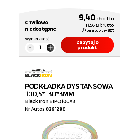
9,40
zł
netto
Chwilowo
11,56
zł
brutto
niedostępne
cena dotyczy
szt
Wybierz ilość
Zapytaj o
produkt
PODKŁADKA DYSTANSOWA
100,5*130*3MM
Black Iron BIPO100X3
Nr Autos
0261280