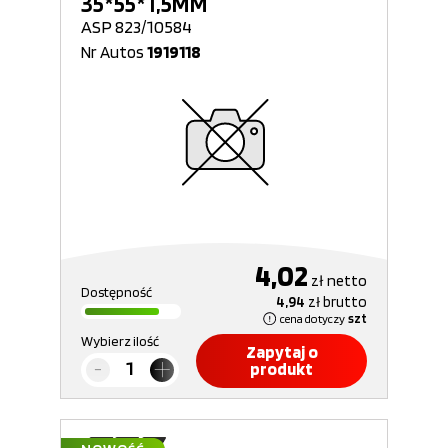
35*55*1,5MM
ASP 823/10584
Nr Autos
1919118
4,02
zł
netto
Dostępność
4,94
zł
brutto
cena dotyczy
szt
Wybierz ilość
Zapytaj o
produkt