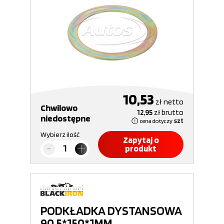
10,53
zł
netto
Chwilowo
12,95
zł
brutto
niedostępne
cena dotyczy
szt
Wybierz ilość
Zapytaj o
produkt
PODKŁADKA DYSTANSOWA
90,5*150*1MM