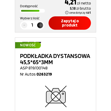
4,21
zł
netto
Dostępność
5,18
zł
brutto
cena dotyczy
szt
Wybierz ilość
Zapytaj o
produkt
NOWOŚĆ
PODKŁADKA DYSTANSOWA
45,5*65*3MM
ASP 819/00148
Nr Autos
0263219