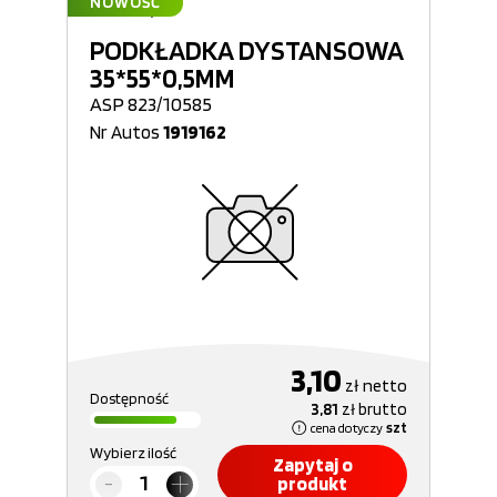
NOWOŚĆ
PODKŁADKA DYSTANSOWA
35*55*0,5MM
ASP 823/10585
Nr Autos
1919162
3,10
zł
netto
Dostępność
3,81
zł
brutto
cena dotyczy
szt
Wybierz ilość
Zapytaj o
produkt