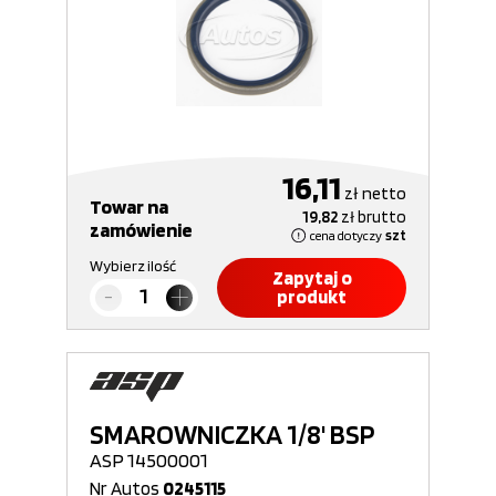
16,11
zł
netto
Towar na
19,82
zł
brutto
zamówienie
cena dotyczy
szt
Wybierz ilość
Zapytaj o
produkt
SMAROWNICZKA 1/8' BSP
ASP 14500001
Nr Autos
0245115