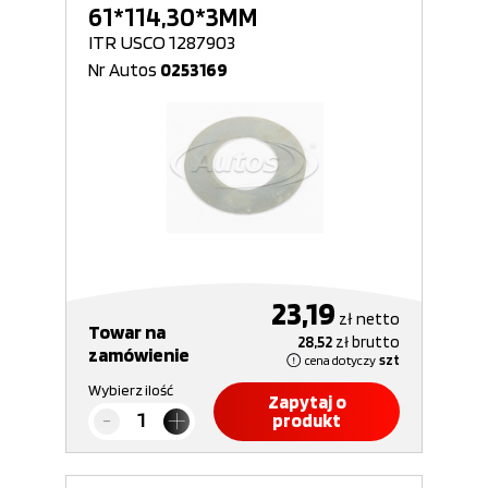
61*114,30*3MM
ITR USCO 1287903
Nr Autos
0253169
23,19
zł
netto
Towar na
28,52
zł
brutto
zamówienie
cena dotyczy
szt
Wybierz ilość
Zapytaj o
produkt