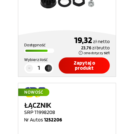
19,32
zł
netto
Dostępność
23,76
zł
brutto
cena dotyczy
szt
Wybierz ilość
Zapytaj o
produkt
NOWOŚĆ
ŁĄCZNIK
SRP 11998208
Nr Autos
1252206