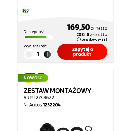
169,50
zł
netto
Dostępność
208,48
zł
brutto
cena dotyczy
szt
Wybierz ilość
Zapytaj o
produkt
NOWOŚĆ
ZESTAW MONTAŻOWY
SRP 12743672
Nr Autos
1252204