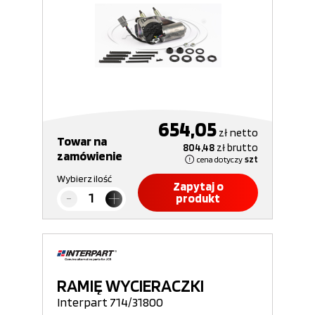
654,05
zł
netto
Towar na
804,48
zł
brutto
zamówienie
cena dotyczy
szt
Wybierz ilość
Zapytaj o
produkt
RAMIĘ WYCIERACZKI
Interpart 714/31800