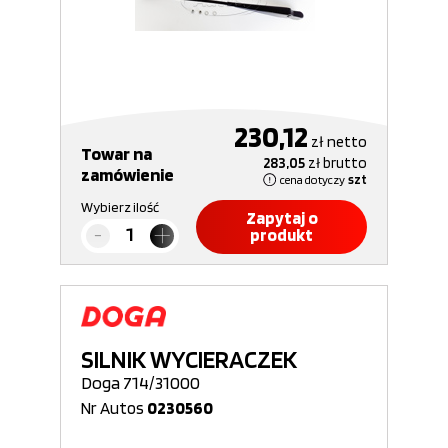
230,12
zł
netto
Towar na
283,05
zł
brutto
zamówienie
cena dotyczy
szt
Wybierz ilość
Zapytaj o
produkt
SILNIK WYCIERACZEK
Doga 714/31000
Nr Autos
0230560