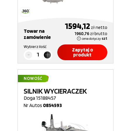
1594,12
zł
netto
Towar na
1960,76
zł
brutto
zamówienie
cena dotyczy
szt
Wybierz ilość
Zapytaj o
produkt
NOWOŚĆ
SILNIK WYCIERACZEK
Doga 15188457
Nr Autos
0854593