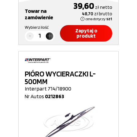
39,60
zł
netto
Towar na
48,70
zł
brutto
zamówienie
cena dotyczy
szt
Wybierz ilość
Zapytaj o
produkt
PIÓRO WYCIERACZKI L-
500MM
Interpart 714/18900
Nr Autos
0212863