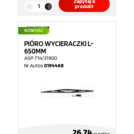
Zapytaj o
produkt
NOWOŚĆ
PIÓRO WYCIERACZKI L-
650MM
ASP 714/31900
Nr Autos
0194468
26,74
zł
netto