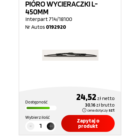
PIÓRO WYCIERACZKI L-
450MM
Interpart 714/18100
Nr Autos
0192920
24,52
zł
netto
Dostępność
30,16
zł
brutto
cena dotyczy
szt
Wybierz ilość
Zapytaj o
produkt