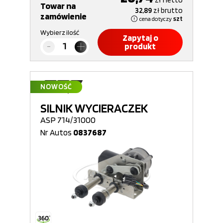
Towar na
32,89
zł
brutto
zamówienie
cena dotyczy
szt
Wybierz ilość
Zapytaj o
produkt
NOWOŚĆ
SILNIK WYCIERACZEK
ASP 714/31000
Nr Autos
0837687