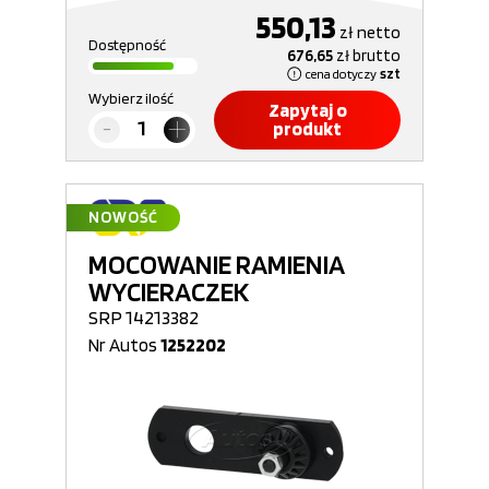
550,13
zł
netto
Dostępność
676,65
zł
brutto
cena dotyczy
szt
Wybierz ilość
Zapytaj o
produkt
NOWOŚĆ
MOCOWANIE RAMIENIA
WYCIERACZEK
SRP 14213382
Nr Autos
1252202