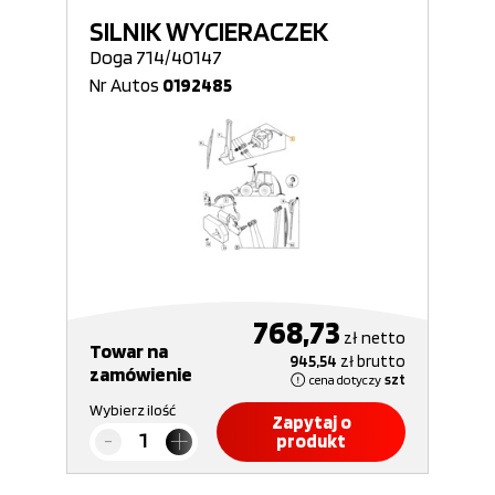
SILNIK WYCIERACZEK
Doga 714/40147
Nr Autos
0192485
768,73
zł
netto
Towar na
945,54
zł
brutto
zamówienie
cena dotyczy
szt
Wybierz ilość
Zapytaj o
produkt