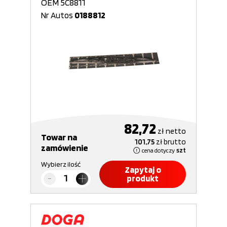
OEM 5C8811
Nr Autos
0188812
82,72
zł
netto
Towar na
101,75
zł
brutto
zamówienie
cena dotyczy
szt
Wybierz ilość
Zapytaj o
produkt