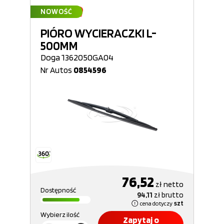
NOWOŚĆ
PIÓRO WYCIERACZKI L-
500MM
Doga 1362050GA04
Nr Autos
0854596
76,52
zł
netto
Dostępność
94,11
zł
brutto
cena dotyczy
szt
Wybierz ilość
Zapytaj o