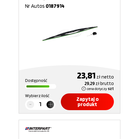
Nr Autos
0187914
23,81
zł
netto
Dostępność
29,29
zł
brutto
cena dotyczy
szt
Wybierz ilość
Zapytaj o
produkt