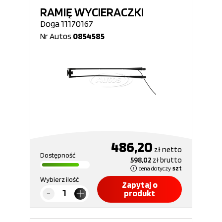
RAMIĘ WYCIERACZKI
Doga 11170167
Nr Autos
0854585
486,20
zł
netto
Dostępność
598,02
zł
brutto
cena dotyczy
szt
Wybierz ilość
Zapytaj o
produkt