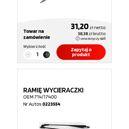
31,20
zł
netto
Towar na
38,38
zł
brutto
zamówienie
cena dotyczy
szt
Wybierz ilość
Zapytaj o
produkt
RAMIĘ WYCIERACZKI
OEM 714/17400
Nr Autos
0223554