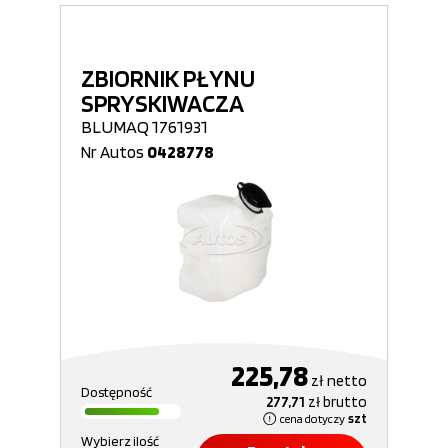
ZBIORNIK PŁYNU
SPRYSKIWACZA
BLUMAQ 1761931
Nr Autos
0428778
225,78
zł
netto
Dostępność
277,71
zł
brutto
cena dotyczy
szt
Wybierz ilość