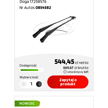
Doga 17258576
Nr Autos
0854582
544,45
zł
netto
Dostępność
669,67
zł
brutto
cena dotyczy
szt
Wybierz ilość
Zapytaj o
produkt
NOWOŚĆ