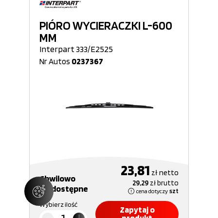
PIÓRO WYCIERACZKI L-600
MM
Interpart 333/E2525
Nr Autos
0237367
23,81
zł
netto
Chwilowo
29,29
zł
brutto
niedostępne
cena dotyczy
szt
Wybierz ilość
Zapytaj o