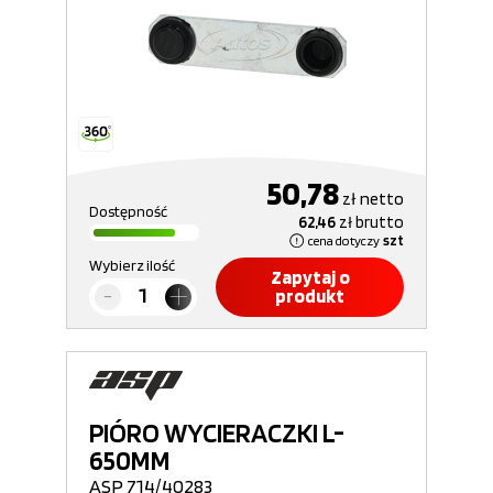
50,78
zł
netto
Dostępność
62,46
zł
brutto
cena dotyczy
szt
Wybierz ilość
Zapytaj o
produkt
PIÓRO WYCIERACZKI L-
650MM
ASP 714/40283