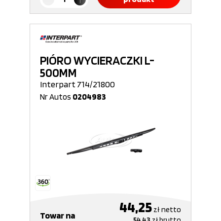
PIÓRO WYCIERACZKI L-
500MM
Interpart 714/21800
Nr Autos
0204983
44,25
zł
netto
Towar na
54,43
zł
brutto