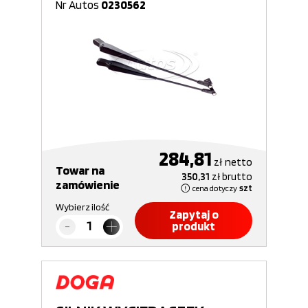
Nr Autos
0230562
284,81
zł
netto
Towar na
350,31
zł
brutto
zamówienie
cena dotyczy
szt
Wybierz ilość
Zapytaj o
produkt