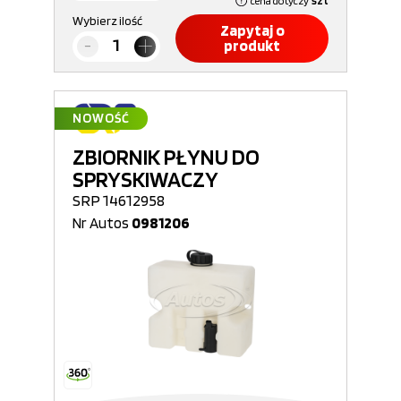
cena dotyczy
szt
Wybierz ilość
Zapytaj o
produkt
NOWOŚĆ
ZBIORNIK PŁYNU DO
SPRYSKIWACZY
SRP 14612958
Nr Autos
0981206