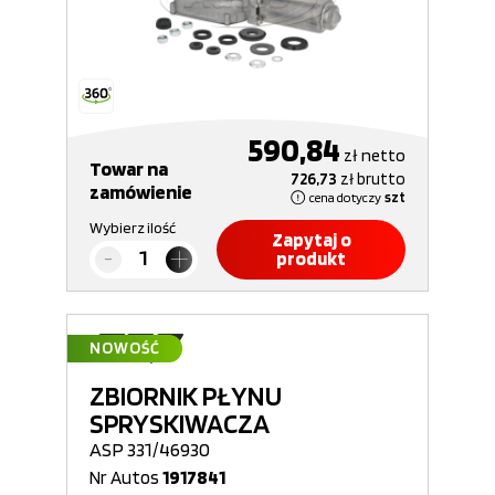
590,84
zł
netto
Towar na
726,73
zł
brutto
zamówienie
cena dotyczy
szt
Wybierz ilość
Zapytaj o
produkt
NOWOŚĆ
ZBIORNIK PŁYNU
SPRYSKIWACZA
ASP 331/46930
Nr Autos
1917841