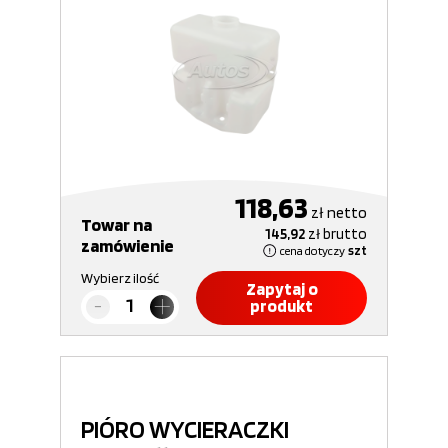
118,63
zł
netto
Towar na
145,92
zł
brutto
zamówienie
cena dotyczy
szt
Wybierz ilość
Zapytaj o
produkt
PIÓRO WYCIERACZKI