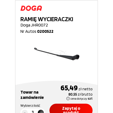
RAMIĘ WYCIERACZKI
Doga JHR0072
Nr Autos
0200522
65,49
zł
netto
Towar na
80,55
zł
brutto
zamówienie
cena dotyczy
szt
Wybierz ilość
Zapytaj o
produkt