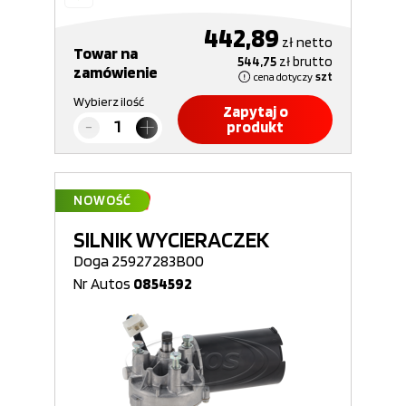
442,89
zł
netto
Towar na
544,75
zł
brutto
zamówienie
cena dotyczy
szt
Wybierz ilość
Zapytaj o
produkt
NOWOŚĆ
SILNIK WYCIERACZEK
Doga 25927283B00
Nr Autos
0854592