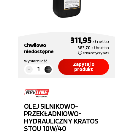
311,95
zł
netto
Chwilowo
383,70
zł
brutto
niedostępne
cena dotyczy
szt
Wybierz ilość
Zapytaj o
produkt
OLEJ SILNIKOWO-
PRZEKŁADNIOWO-
HYDRAULICZNY KRATOS
STOU 10W/40