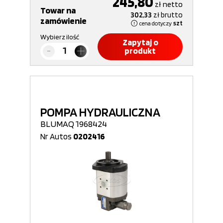
245,80
zł
netto
Towar na
302,33
zł
brutto
zamówienie
cena dotyczy
szt
Wybierz ilość
Zapytaj o
produkt
POMPA HYDRAULICZNA
BLUMAQ 1968424
Nr Autos
0202416