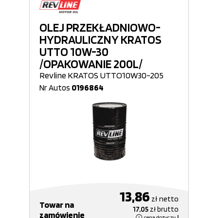
OLEJ PRZEKŁADNIOWO-
HYDRAULICZNY KRATOS
UTTO 10W-30
/OPAKOWANIE 200L/
Revline KRATOS UTTO10W30-205
Nr Autos
0196864
13,86
zł
netto
Towar na
17,05
zł
brutto
zamówienie
cena dotyczy
l