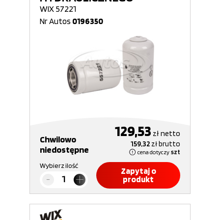
WIX 57221
Nr Autos
0196350
129,53
zł
netto
Chwilowo
159,32
zł
brutto
niedostępne
cena dotyczy
szt
Wybierz ilość
Zapytaj o
produkt