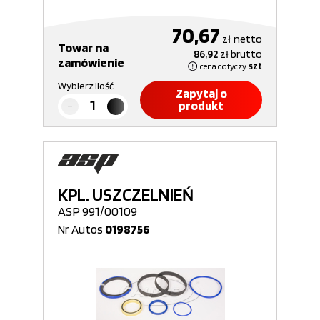
70,67
zł
netto
Towar na
86,92
zł
brutto
zamówienie
cena dotyczy
szt
Wybierz ilość
Zapytaj o
produkt
KPL. USZCZELNIEŃ
ASP 991/00109
Nr Autos
0198756