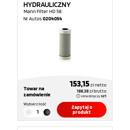
HYDRAULICZNY
Mann Filter HD 58
Nr Autos
0204054
153,15
zł
netto
Towar na
188,38
zł
brutto
zamówienie
cena dotyczy
szt
Wybierz ilość
Zapytaj o
produkt