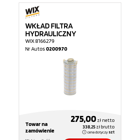
WKŁAD FILTRA
HYDRAULICZNY
WIX 8166279
Nr Autos
0200970
275,00
zł
netto
Towar na
338,25
zł
brutto
zamówienie
cena dotyczy
szt