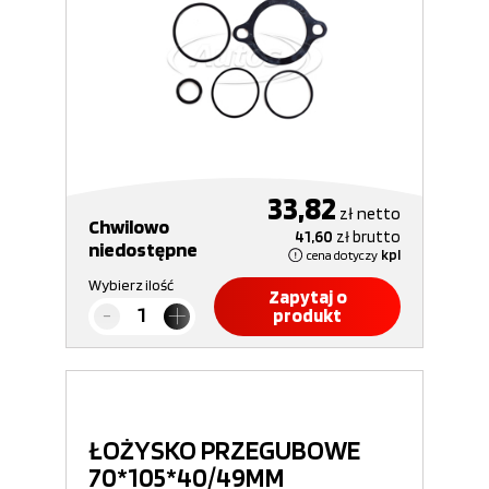
33,82
zł
netto
Chwilowo
41,60
zł
brutto
niedostępne
cena dotyczy
kpl
Wybierz ilość
Zapytaj o
produkt
ŁOŻYSKO PRZEGUBOWE
70*105*40/49MM