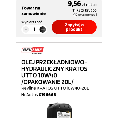
9,56
zł
netto
Towar na
11,75
zł
brutto
zamówienie
cena dotyczy
l
Wybierz ilość
Zapytaj o
produkt
OLEJ PRZEKŁADNIOWO-
HYDRAULICZNY KRATOS
UTTO 10W40
/OPAKOWANIE 20L/
Revline KRATOS UTTO10W40-20L
Nr Autos
0196668