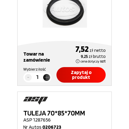
7,52
zł
netto
Towar na
9,25
zł
brutto
zamówienie
cena dotyczy
szt
Wybierz ilość
Zapytaj o
produkt
TULEJA 70*85*70MM
ASP 1287656
Nr Autos
0206723