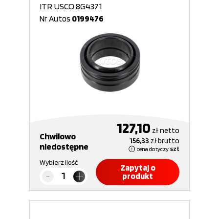
ITR USCO 8G4371
Nr Autos
0199476
127,10
zł
netto
Chwilowo
156,33
zł
brutto
niedostępne
cena dotyczy
szt
Wybierz ilość
Zapytaj o
produkt