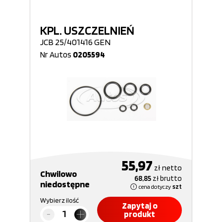
KPL. USZCZELNIEŃ
JCB 25/401416 GEN
Nr Autos
0205594
55,97
zł
netto
Chwilowo
68,85
zł
brutto
niedostępne
cena dotyczy
szt
Wybierz ilość
Zapytaj o
produkt