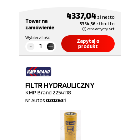
4337,04
zł
netto
Towar na
5334,56
zł
brutto
zamówienie
cena dotyczy
szt
Wybierz ilość
Zapytaj o
produkt
FILTR HYDRAULICZNY
KMP Brand 2254118
Nr Autos
0202631