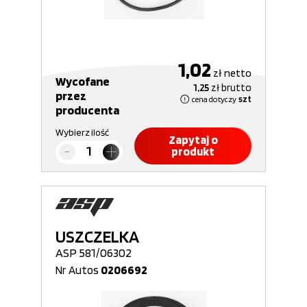
1,02
zł
netto
Wycofane
1,25
zł
brutto
przez
cena dotyczy
szt
producenta
Wybierz ilość
Zapytaj o
produkt
USZCZELKA
ASP 581/06302
Nr Autos
0206692