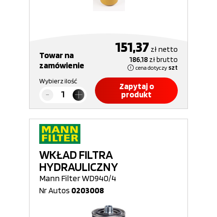
151,37
zł
netto
Towar na
186,18
zł
brutto
zamówienie
cena dotyczy
szt
Wybierz ilość
Zapytaj o
produkt
WKŁAD FILTRA
HYDRAULICZNY
Mann Filter WD940/4
Nr Autos
0203008