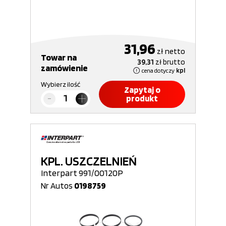
31,96
zł
netto
Towar na
39,31
zł
brutto
zamówienie
cena dotyczy
kpl
Wybierz ilość
Zapytaj o
produkt
KPL. USZCZELNIEŃ
Interpart 991/00120P
Nr Autos
0198759