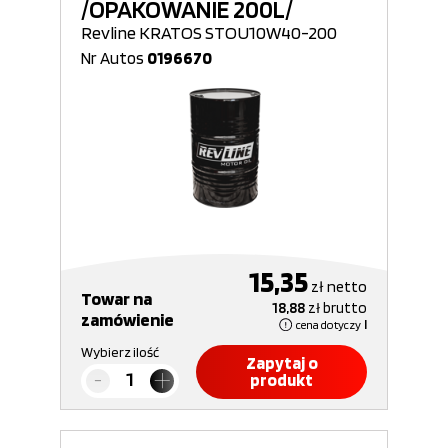
/OPAKOWANIE 200L/
Revline KRATOS STOU10W40-200
Nr Autos
0196670
15,35
zł
netto
Towar na
18,88
zł
brutto
zamówienie
cena dotyczy
l
Wybierz ilość
Zapytaj o
produkt