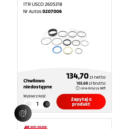
ITR USCO 2605318
Nr Autos
0207006
134,70
zł
netto
Chwilowo
165,68
zł
brutto
niedostępne
cena dotyczy
szt
Wybierz ilość
Zapytaj o
produkt