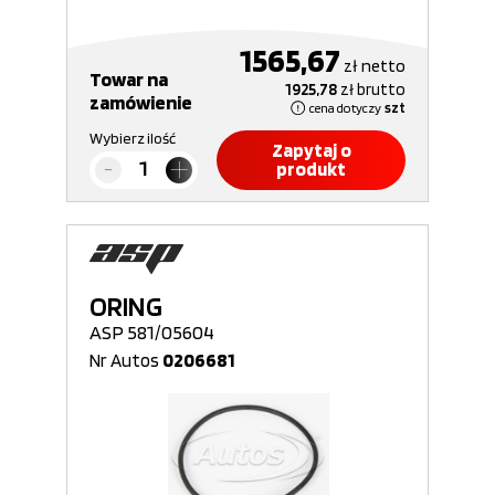
1565,67
zł
netto
Towar na
1925,78
zł
brutto
zamówienie
cena dotyczy
szt
Wybierz ilość
Zapytaj o
produkt
ORING
ASP 581/05604
Nr Autos
0206681