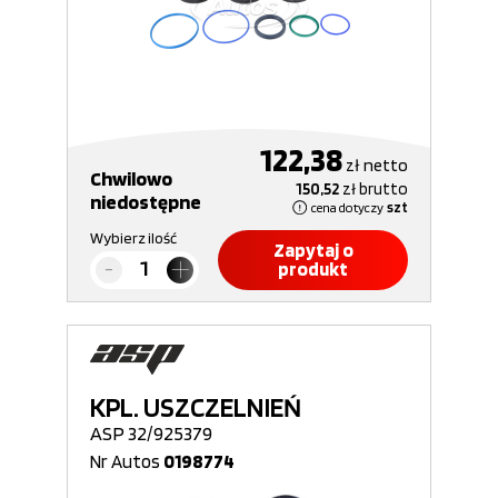
122,38
zł
netto
Chwilowo
150,52
zł
brutto
niedostępne
cena dotyczy
szt
Wybierz ilość
Zapytaj o
produkt
KPL. USZCZELNIEŃ
ASP 32/925379
Nr Autos
0198774