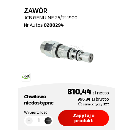
ZAWÓR
JCB GENUINE 25/211900
Nr Autos
0200294
810,44
zł
netto
Chwilowo
996,84
zł
brutto
niedostępne
cena dotyczy
szt
Wybierz ilość
Zapytaj o
produkt