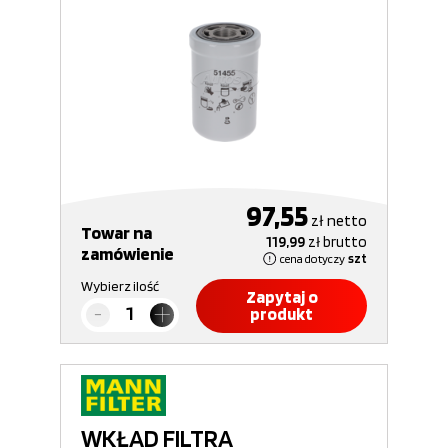
97,55
zł
netto
Towar na
119,99
zł
brutto
zamówienie
cena dotyczy
szt
Wybierz ilość
Zapytaj o
produkt
WKŁAD FILTRA