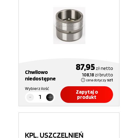
87,95
zł
netto
Chwilowo
108,18
zł
brutto
niedostępne
cena dotyczy
szt
Wybierz ilość
Zapytaj o
produkt
KPL. USZCZELNIEŃ