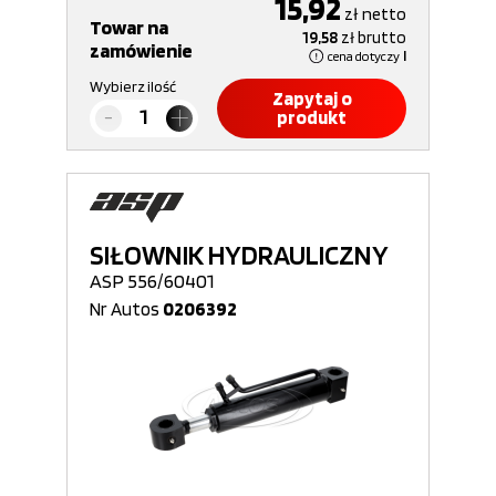
15,92
zł
netto
Towar na
19,58
zł
brutto
zamówienie
cena dotyczy
l
Wybierz ilość
Zapytaj o
produkt
SIŁOWNIK HYDRAULICZNY
ASP 556/60401
Nr Autos
0206392