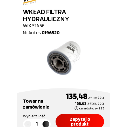
WKŁAD FILTRA
HYDRAULICZNY
WIX 51456
Nr Autos
0196520
135,48
zł
netto
Towar na
166,63
zł
brutto
zamówienie
cena dotyczy
szt
Wybierz ilość
Zapytaj o
produkt