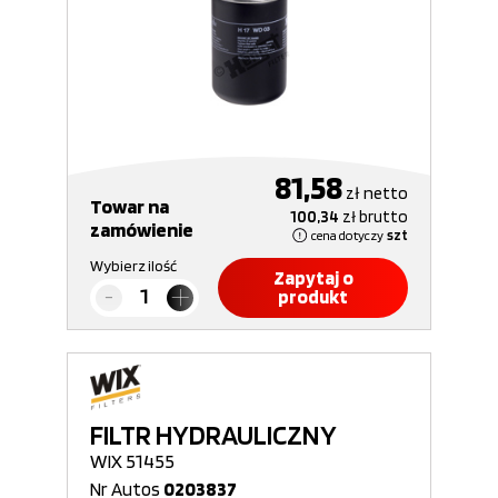
81,58
zł
netto
Towar na
100,34
zł
brutto
zamówienie
cena dotyczy
szt
Wybierz ilość
Zapytaj o
produkt
FILTR HYDRAULICZNY
WIX 51455
Nr Autos
0203837