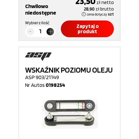
23,50
zł
netto
Chwilowo
28,90
zł
brutto
niedostępne
cena dotyczy
szt
Wybierz ilość
Zapytaj o
produkt
WSKAŹNIK POZIOMU OLEJU
ASP 903/21149
Nr Autos
0198254