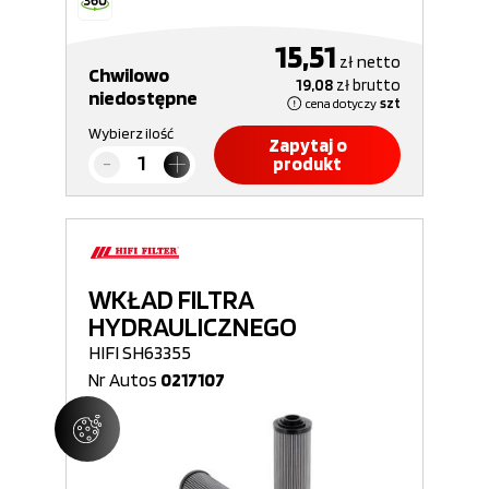
15,51
zł
netto
Chwilowo
19,08
zł
brutto
niedostępne
cena dotyczy
szt
Wybierz ilość
Zapytaj o
produkt
WKŁAD FILTRA
HYDRAULICZNEGO
HIFI SH63355
Nr Autos
0217107