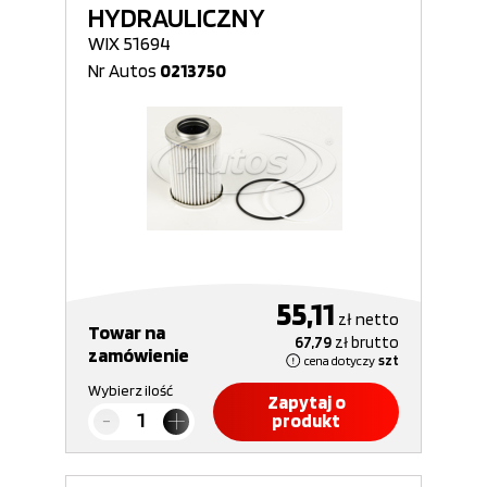
HYDRAULICZNY
WIX 51694
Nr Autos
0213750
55,11
zł
netto
Towar na
67,79
zł
brutto
zamówienie
cena dotyczy
szt
Wybierz ilość
Zapytaj o
produkt