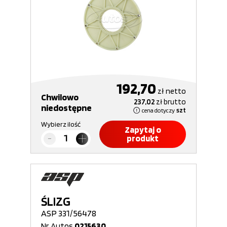
192,70
zł
netto
Chwilowo
237,02
zł
brutto
niedostępne
cena dotyczy
szt
Wybierz ilość
Zapytaj o
produkt
ŚLIZG
ASP 331/56478
Nr Autos
0215630