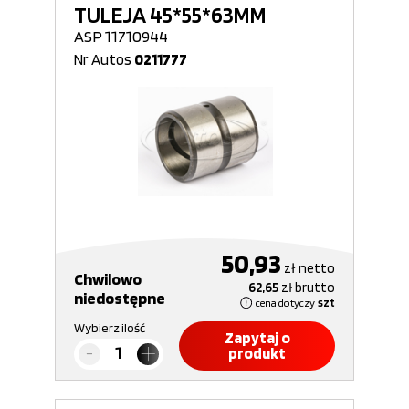
TULEJA 45*55*63MM
ASP 11710944
Nr Autos
0211777
50,93
zł
netto
Chwilowo
62,65
zł
brutto
niedostępne
cena dotyczy
szt
Wybierz ilość
Zapytaj o
produkt