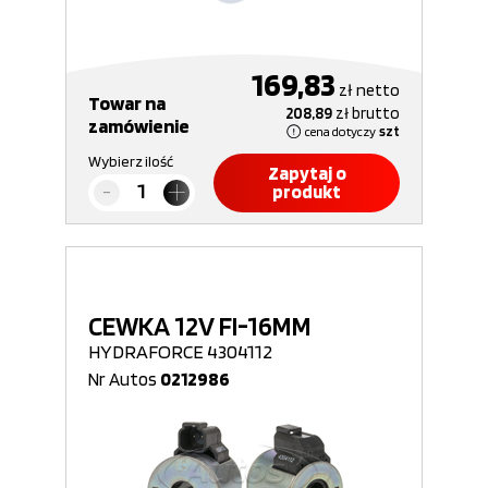
169,83
zł
netto
Towar na
208,89
zł
brutto
zamówienie
cena dotyczy
szt
Wybierz ilość
Zapytaj o
produkt
CEWKA 12V FI-16MM
HYDRAFORCE 4304112
Nr Autos
0212986