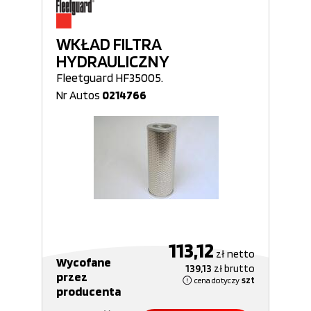
WKŁAD FILTRA
HYDRAULICZNY
Fleetguard HF35005.
Nr Autos
0214766
113,12
zł
netto
Wycofane
139,13
zł
brutto
przez
cena dotyczy
szt
producenta