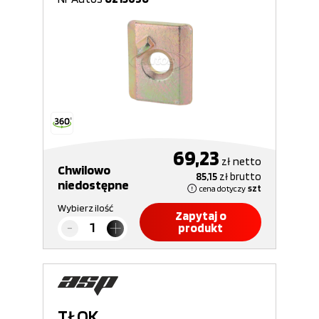
69,23
zł
netto
Chwilowo
85,15
zł
brutto
niedostępne
cena dotyczy
szt
Wybierz ilość
Zapytaj o
produkt
TŁOK