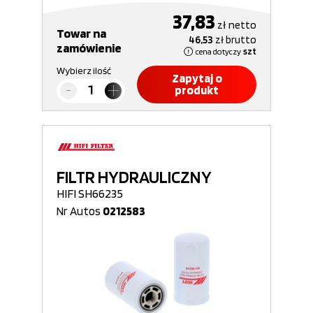
37,83
zł
netto
Towar na
46,53
zł
brutto
zamówienie
cena dotyczy
szt
Wybierz ilość
Zapytaj o
produkt
FILTR HYDRAULICZNY
HIFI SH66235
Nr Autos
0212583