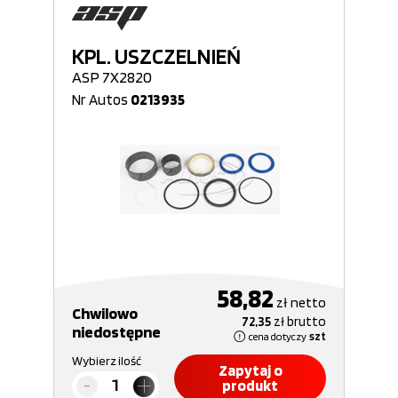
KPL. USZCZELNIEŃ
ASP 7X2820
Nr Autos
0213935
58,82
zł
netto
Chwilowo
72,35
zł
brutto
niedostępne
cena dotyczy
szt
Wybierz ilość
Zapytaj o
produkt