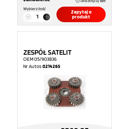
cena dotyczy
szt
Wybierz ilość
Zapytaj o
produkt
ZESPÓŁ SATELIT
OEM 05/903836
Nr Autos
0214265