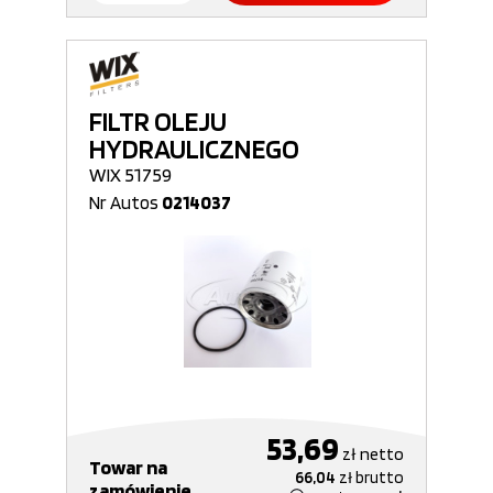
FILTR OLEJU
HYDRAULICZNEGO
WIX 51759
Nr Autos
0214037
53,69
zł
netto
Towar na
66,04
zł
brutto
zamówienie