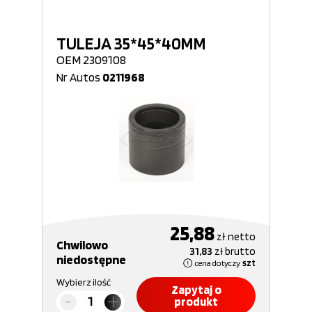
TULEJA 35*45*40MM
OEM 2309108
Nr Autos
0211968
25,88
zł
netto
Chwilowo
31,83
zł
brutto
niedostępne
cena dotyczy
szt
Wybierz ilość
Zapytaj o
produkt