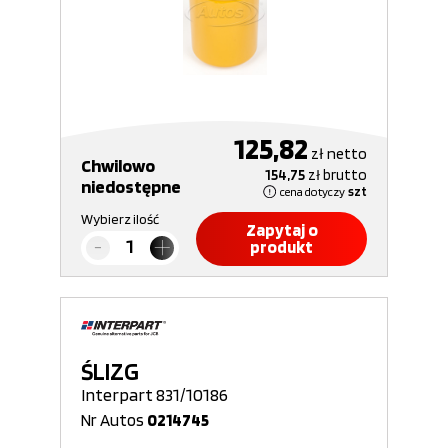
125,82
zł
netto
Chwilowo
154,75
zł
brutto
niedostępne
cena dotyczy
szt
Wybierz ilość
Zapytaj o
produkt
ŚLIZG
Interpart 831/10186
Nr Autos
0214745