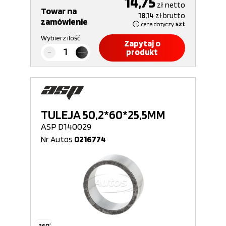
14,75
zł
netto
Towar na
18,14
zł
brutto
zamówienie
cena dotyczy
szt
Wybierz ilość
Zapytaj o
produkt
TULEJA 50,2*60*25,5MM
ASP D140029
Nr Autos
0216774