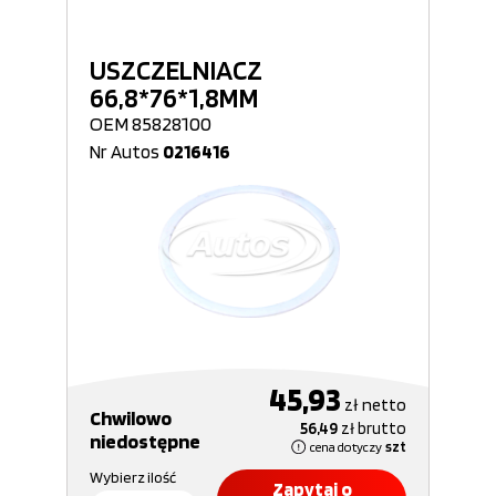
USZCZELNIACZ
66,8*76*1,8MM
OEM 85828100
Nr Autos
0216416
45,93
zł
netto
Chwilowo
56,49
zł
brutto
niedostępne
cena dotyczy
szt
Wybierz ilość
Zapytaj o