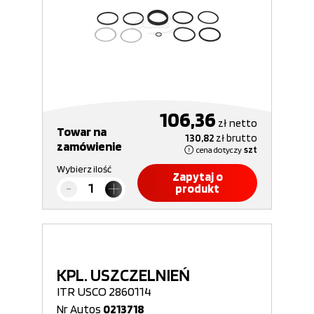
106,36
zł
netto
Towar na
130,82
zł
brutto
zamówienie
cena dotyczy
szt
Wybierz ilość
Zapytaj o
produkt
KPL. USZCZELNIEŃ
ITR USCO 2860114
Nr Autos
0213718