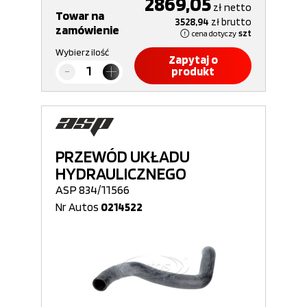
2869,05
zł
netto
Towar na
3528,94
zł
brutto
zamówienie
cena dotyczy
szt
Wybierz ilość
Zapytaj o
produkt
PRZEWÓD UKŁADU
HYDRAULICZNEGO
ASP 834/11566
Nr Autos
0214522