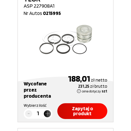
ASP 227908A1
Nr Autos
0215995
188,01
zł
netto
Wycofane
231,25
zł
brutto
przez
cena dotyczy
szt
producenta
Wybierz ilość
Zapytaj o
produkt