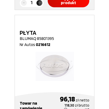
produkt
PŁYTA
BLUMAQ 85801395
Nr Autos
0216612
96,18
zł
netto
Towar na
118,30
zł
brutto
zamówienie