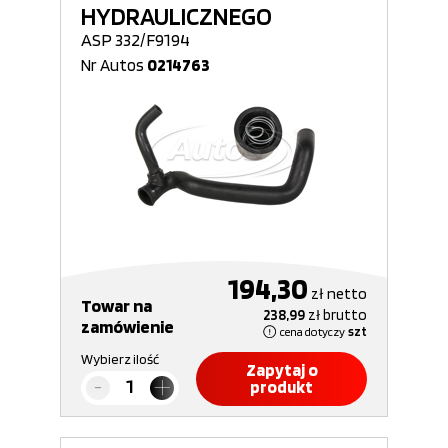
HYDRAULICZNEGO
ASP 332/F9194
Nr Autos
0214763
194,30
zł
netto
Towar na
238,99
zł
brutto
zamówienie
cena dotyczy
szt
Wybierz ilość
Zapytaj o
produkt