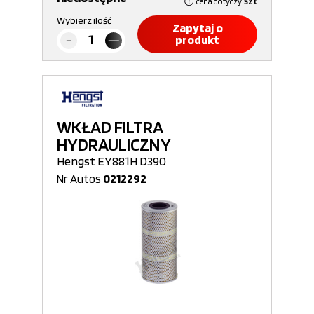
cena dotyczy
szt
Wybierz ilość
Zapytaj o
produkt
WKŁAD FILTRA
HYDRAULICZNY
Hengst EY881H D390
Nr Autos
0212292