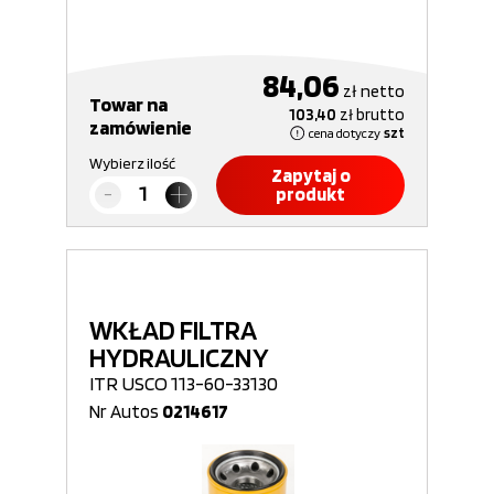
84,06
zł
netto
Towar na
103,40
zł
brutto
zamówienie
cena dotyczy
szt
Wybierz ilość
Zapytaj o
produkt
WKŁAD FILTRA
HYDRAULICZNY
ITR USCO 113-60-33130
Nr Autos
0214617