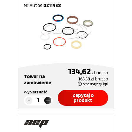
Nr Autos
0211438
134,62
zł
netto
Towar na
165,58
zł
brutto
zamówienie
cena dotyczy
kpl
Wybierz ilość
Zapytaj o
produkt