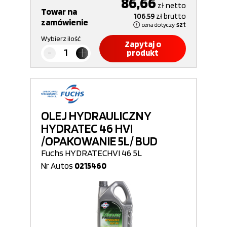
86,66
zł
netto
Towar na
106,59
zł
brutto
zamówienie
cena dotyczy
szt
Wybierz ilość
Zapytaj o
produkt
OLEJ HYDRAULICZNY
HYDRATEC 46 HVI
/OPAKOWANIE 5L/ BUD
Fuchs HYDRATECHVI 46 5L
Nr Autos
0215460