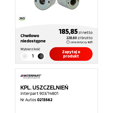
185,85
zł
netto
Chwilowo
228,60
zł
brutto
niedostępne
cena dotyczy
szt
Wybierz ilość
Zapytaj o
produkt
KPL. USZCZELNIEŃ
Interpart 903/14801
Nr Autos
0213562