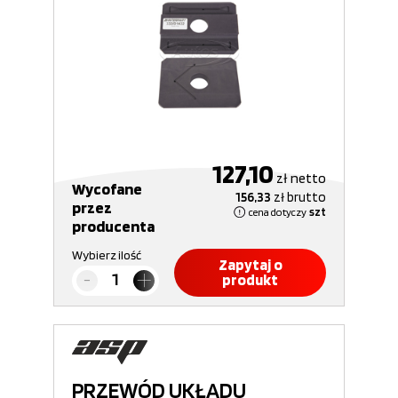
127,10
zł
netto
Wycofane
156,33
zł
brutto
przez
cena dotyczy
szt
producenta
Wybierz ilość
Zapytaj o
produkt
PRZEWÓD UKŁADU