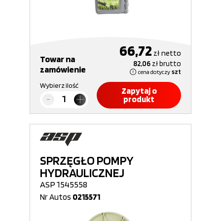
66,72
zł
netto
Towar na
82,06
zł
brutto
zamówienie
cena dotyczy
szt
Wybierz ilość
Zapytaj o
produkt
SPRZĘGŁO POMPY
HYDRAULICZNEJ
ASP 1545558
Nr Autos
0215571