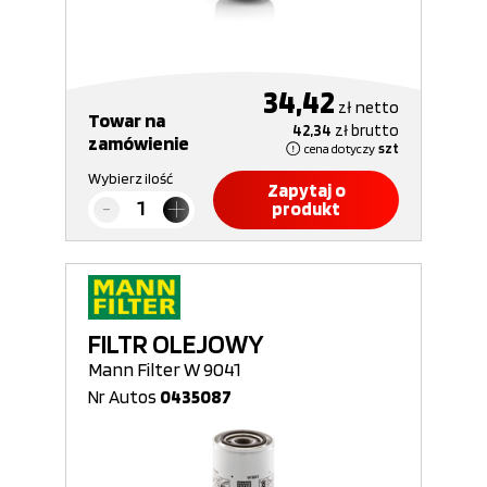
34,42
zł
netto
Towar na
42,34
zł
brutto
zamówienie
cena dotyczy
szt
Wybierz ilość
Zapytaj o
produkt
FILTR OLEJOWY
Mann Filter W 9041
Nr Autos
0435087