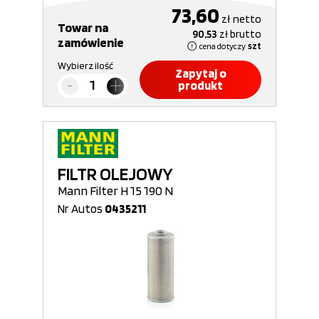
73,60
zł
netto
Towar na
90,53
zł
brutto
zamówienie
cena dotyczy
szt
Wybierz ilość
Zapytaj o
produkt
FILTR OLEJOWY
Mann Filter H 15 190 N
Nr Autos
0435211