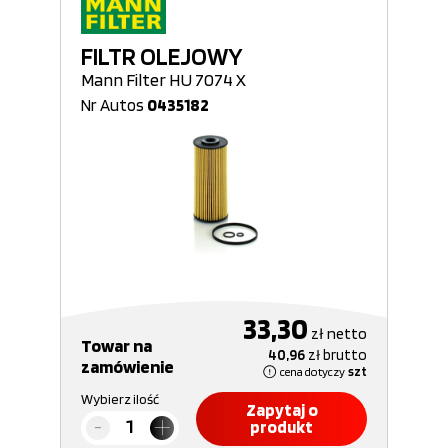
FILTR OLEJOWY
Mann Filter HU 7074 X
Nr Autos
0435182
33,30
zł
netto
Towar na
40,96
zł
brutto
zamówienie
cena dotyczy
szt
Wybierz ilość
Zapytaj o
produkt