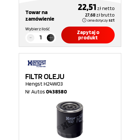
22,51
zł
netto
Towar na
27,68
zł
brutto
zamówienie
cena dotyczy
szt
Wybierz ilość
Zapytaj o
produkt
FILTR OLEJU
Hengst H24W03
Nr Autos
0438580