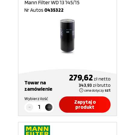
Mann Filter WD 13 145/15
Nr Autos
0435322
279,62
zł
netto
Towar na
343,93
zł
brutto
zamówienie
cena dotyczy
szt
Wybierz ilość
Zapytaj o
produkt