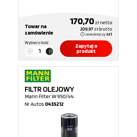
170,70
zł
netto
Towar na
209,97
zł
brutto
zamówienie
cena dotyczy
szt
Wybierz ilość
Zapytaj o
produkt
FILTR OLEJOWY
Mann Filter W 950/44
Nr Autos
0435212