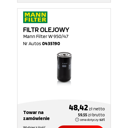
FILTR OLEJOWY
Mann Filter W 950/47
Nr Autos
0435190
48,42
zł
netto
Towar na
59,55
zł
brutto
zamówienie
cena dotyczy
szt
Wybierz ilość