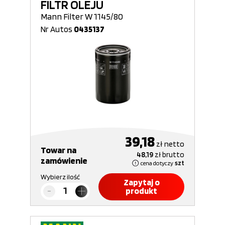
FILTR OLEJU
Mann Filter W 1145/80
Nr Autos
0435137
39,18
zł
netto
Towar na
48,19
zł
brutto
zamówienie
cena dotyczy
szt
Wybierz ilość
Zapytaj o
produkt