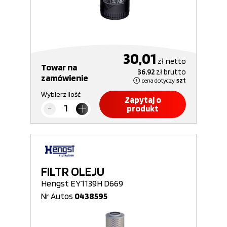
30,01
zł
netto
Towar na
36,92
zł
brutto
zamówienie
cena dotyczy
szt
Wybierz ilość
Zapytaj o
produkt
FILTR OLEJU
Hengst EY1139H D669
Nr Autos
0438595