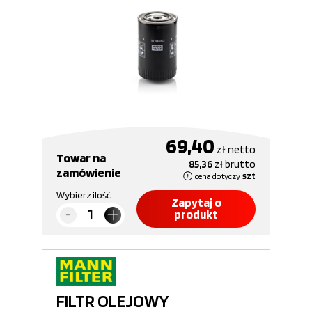
69,40
zł
netto
Towar na
85,36
zł
brutto
zamówienie
cena dotyczy
szt
Wybierz ilość
Zapytaj o
produkt
FILTR OLEJOWY