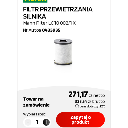
FILTR PRZEWIETRZANIA
SILNIKA
Mann Filter LC 10 002/1 X
Nr Autos
0435935
271,17
zł
netto
Towar na
333,54
zł
brutto
zamówienie
cena dotyczy
szt
Wybierz ilość
Zapytaj o
produkt