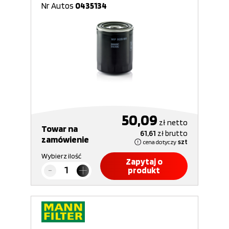
Nr Autos
0435134
50,09
zł
netto
Towar na
61,61
zł
brutto
zamówienie
cena dotyczy
szt
Wybierz ilość
Zapytaj o
produkt