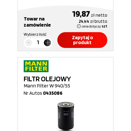
19,87
zł
netto
Towar na
24,44
zł
brutto
zamówienie
cena dotyczy
szt
Wybierz ilość
Zapytaj o
produkt
FILTR OLEJOWY
Mann Filter W 940/55
Nr Autos
0435086