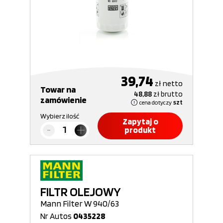
39,74
zł
netto
Towar na
48,88
zł
brutto
zamówienie
cena dotyczy
szt
Wybierz ilość
Zapytaj o
produkt
FILTR OLEJOWY
Mann Filter W 940/63
Nr Autos
0435228