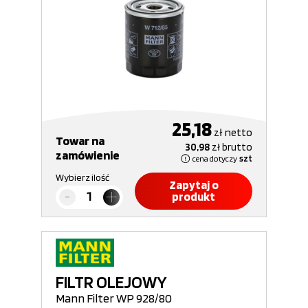
25,18
zł
netto
Towar na
30,98
zł
brutto
zamówienie
cena dotyczy
szt
Wybierz ilość
Zapytaj o
produkt
FILTR OLEJOWY
Mann Filter WP 928/80