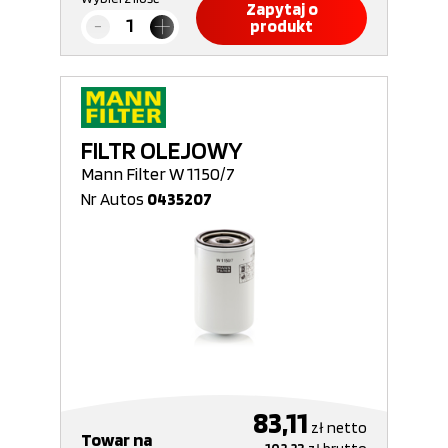
Zapytaj o
produkt
FILTR OLEJOWY
Mann Filter W 1150/7
Nr Autos
0435207
83,11
zł
netto
Towar na