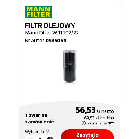
FILTR OLEJOWY
Mann Filter W 11 102/22
Nr Autos
0435064
56,53
zł
netto
Towar na
69,53
zł
brutto
zamówienie
cena dotyczy
szt
Wybierz ilość
Zapytaj o