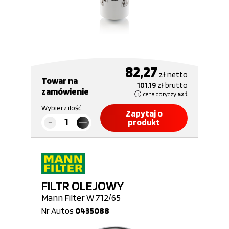
82,27
zł
netto
Towar na
101,19
zł
brutto
zamówienie
cena dotyczy
szt
Wybierz ilość
Zapytaj o
produkt
FILTR OLEJOWY
Mann Filter W 712/65
Nr Autos
0435088