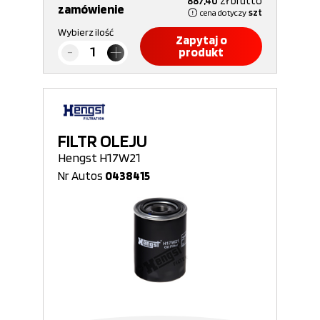
887,40
zł
brutto
zamówienie
cena dotyczy
szt
Wybierz ilość
Zapytaj o
produkt
FILTR OLEJU
Hengst H17W21
Nr Autos
0438415