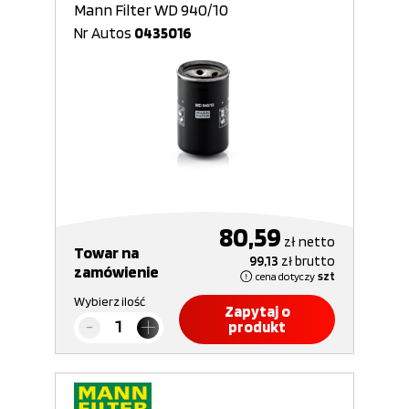
Mann Filter WD 940/10
Nr Autos
0435016
80,59
zł
netto
Towar na
99,13
zł
brutto
zamówienie
cena dotyczy
szt
Wybierz ilość
Zapytaj o
produkt