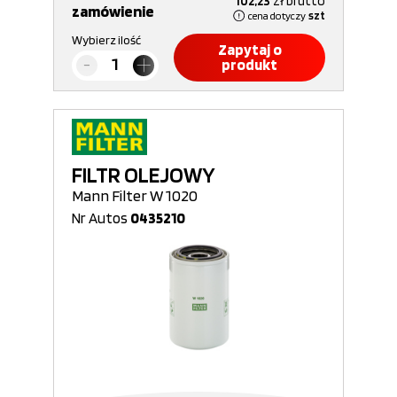
102,23
zł
brutto
zamówienie
cena dotyczy
szt
Wybierz ilość
Zapytaj o
produkt
FILTR OLEJOWY
Mann Filter W 1020
Nr Autos
0435210