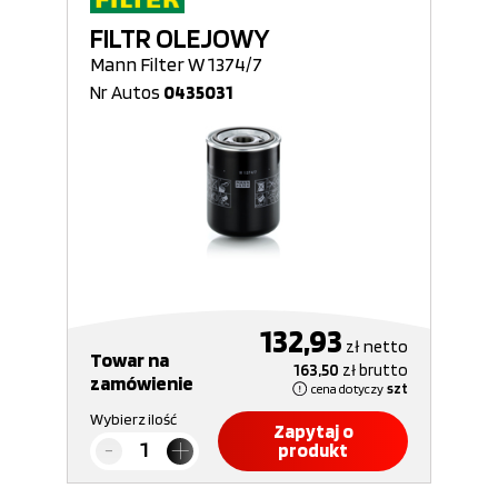
FILTR OLEJOWY
Mann Filter W 1374/7
Nr Autos
0435031
132,93
zł
netto
Towar na
163,50
zł
brutto
zamówienie
cena dotyczy
szt
Wybierz ilość
Zapytaj o
produkt