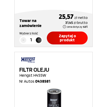
25,57
zł
netto
Towar na
31,45
zł
brutto
zamówienie
cena dotyczy
szt
Wybierz ilość
Zapytaj o
produkt
FILTR OLEJU
Hengst H455W
Nr Autos
0438581