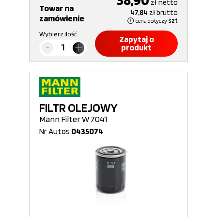
zł
netto
Towar na
47,84
zł
brutto
zamówienie
cena dotyczy
szt
Wybierz ilość
Zapytaj o
produkt
FILTR OLEJOWY
Mann Filter W 7041
Nr Autos
0435074