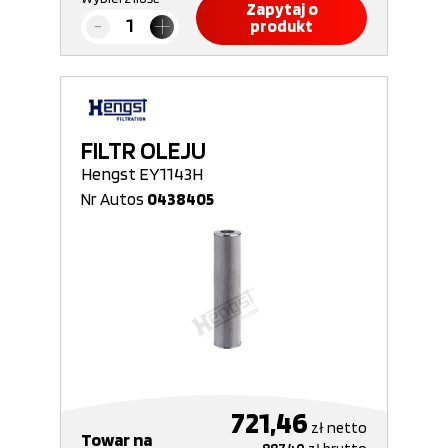
Zapytaj o
produkt
FILTR OLEJU
Hengst EY1143H
Nr Autos
0438405
721,46
zł
netto
Towar na