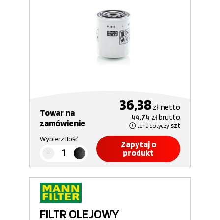
36,38
zł
netto
Towar na
44,74
zł
brutto
zamówienie
cena dotyczy
szt
Wybierz ilość
Zapytaj o
produkt
FILTR OLEJOWY