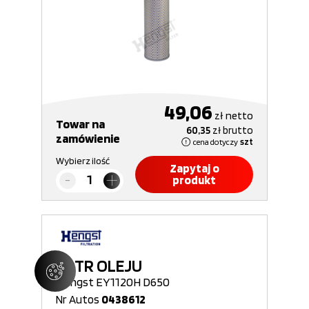
49,06
zł
netto
Towar na
60,35
zł
brutto
zamówienie
cena dotyczy
szt
Wybierz ilość
Zapytaj o
produkt
FILTR OLEJU
Hengst EY1120H D650
Nr Autos
0438612