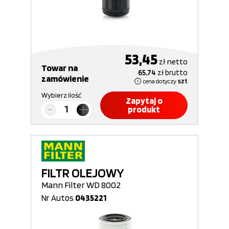
53,45
zł
netto
Towar na
65,74
zł
brutto
zamówienie
cena dotyczy
szt
Wybierz ilość
Zapytaj o
produkt
FILTR OLEJOWY
Mann Filter WD 8002
Nr Autos
0435221