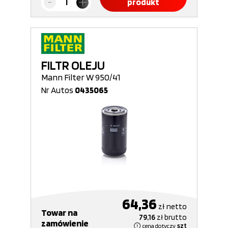
produkt
FILTR OLEJU
Mann Filter W 950/41
Nr Autos
0435065
64,36
zł
netto
Towar na
79,16
zł
brutto
zamówienie
cena dotyczy
szt