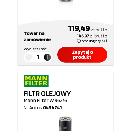
119,49
zł
netto
Towar na
146,97
zł
brutto
zamówienie
cena dotyczy
szt
Wybierz ilość
Zapytaj o
produkt
FILTR OLEJOWY
Mann Filter W 962/6
Nr Autos
0434741