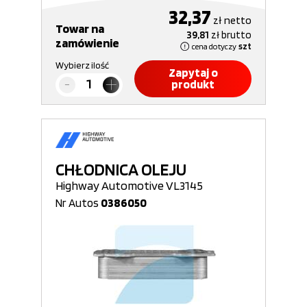
32,37
zł
netto
Towar na
39,81
zł
brutto
zamówienie
cena dotyczy
szt
Wybierz ilość
Zapytaj o
produkt
CHŁODNICA OLEJU
Highway Automotive VL3145
Nr Autos
0386050