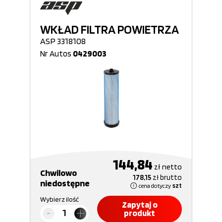
WKŁAD FILTRA POWIETRZA
ASP 3318108
Nr Autos
0429003
144,84
zł
netto
Chwilowo
178,15
zł
brutto
niedostępne
cena dotyczy
szt
Wybierz ilość
Zapytaj o
produkt