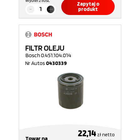
Wybierz ilość
Zapytaj o
produkt
FILTR OLEJU
Bosch 0.451.104.014
Nr Autos
0430339
22,14
zł
netto
Towar na