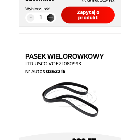
cena dotyczy
szt
Wybierz ilość
Zapytaj o
produkt
PASEK WIELOROWKOWY
ITR USCO VOE21080993
Nr Autos
0362216