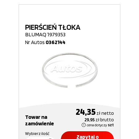
PIERŚCIEŃ TŁOKA
BLUMAQ 1979353
Nr Autos
0362144
24,35
zł
netto
Towar na
29,95
zł
brutto
zamówienie
cena dotyczy
szt
Wybierz ilość
Zapytaj o