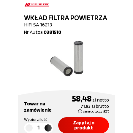
WKŁAD FILTRA POWIETRZA
HIFI SA 16213
Nr Autos
0381510
58,48
zł
netto
Towar na
71,93
zł
brutto
zamówienie
cena dotyczy
szt
Wybierz ilość
Zapytaj o
produkt