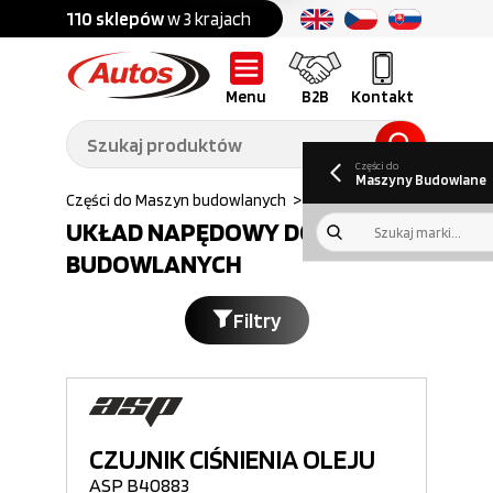
Części do:
nku
110 sklepów
w 3 krajach
Ponad
700 marek
Części do:
Ciężarówek,
Maszyn
przyczep,
budowlanych
naczep
Menu
B2B
Kontakt
O nas
B2B
Galeria
Oferty pracy
Aktualności
Poradnik klienta
Promocje
Informator
kwartalny
Do pobrania
Części do
Maszyny Budowlane
Autos
>
Części do Maszyn budowlanych
>
Uklad napedowy
UKŁAD NAPĘDOWY DO MASZYN
BUDOWLANYCH
Filtry
CZUJNIK CIŚNIENIA OLEJU
ASP B40883