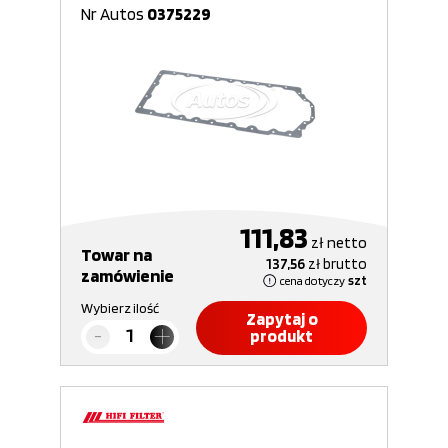
Nr Autos
0375229
111,83
zł
netto
Towar na
137,56
zł
brutto
zamówienie
cena dotyczy
szt
Wybierz ilość
Zapytaj o
produkt