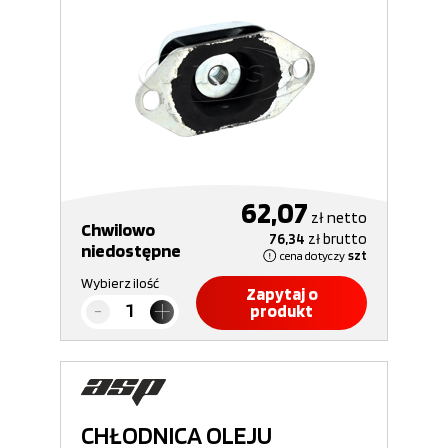
62,07
zł
netto
Chwilowo
76,34
zł
brutto
niedostępne
cena dotyczy
szt
Wybierz ilość
Zapytaj o
produkt
CHŁODNICA OLEJU