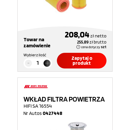
208,04
zł
netto
Towar na
255,89
zł
brutto
zamówienie
cena dotyczy
szt
Wybierz ilość
Zapytaj o
produkt
WKŁAD FILTRA POWIETRZA
HIFI SA 16554
Nr Autos
0427448