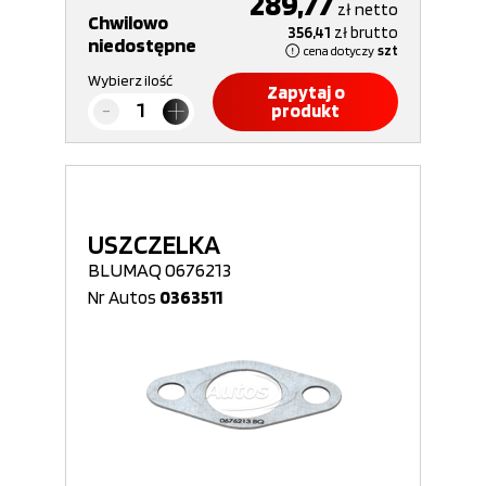
289,77
zł
netto
Chwilowo
356,41
zł
brutto
niedostępne
cena dotyczy
szt
Wybierz ilość
Zapytaj o
produkt
USZCZELKA
BLUMAQ 0676213
Nr Autos
0363511