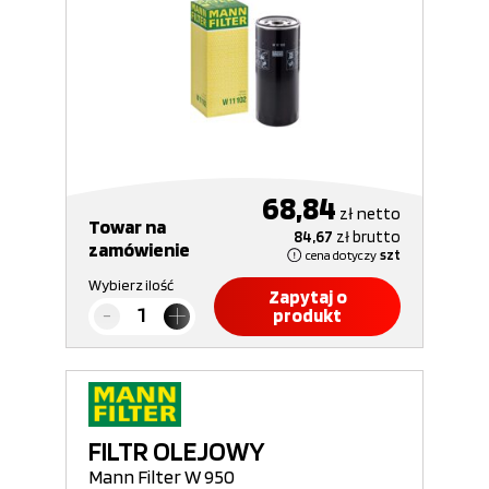
68,84
zł
netto
Towar na
84,67
zł
brutto
zamówienie
cena dotyczy
szt
Wybierz ilość
Zapytaj o
produkt
FILTR OLEJOWY
Mann Filter W 950