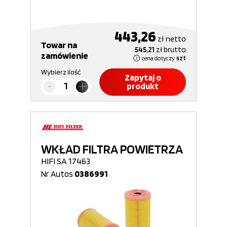
443,26
zł
netto
Towar na
545,21
zł
brutto
zamówienie
cena dotyczy
szt
Wybierz ilość
Zapytaj o
produkt
WKŁAD FILTRA POWIETRZA
HIFI SA 17463
Nr Autos
0386991