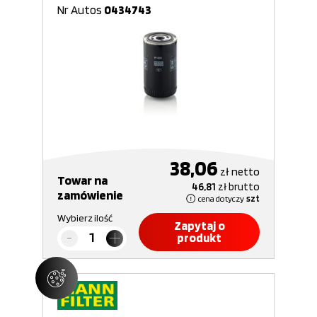
Nr Autos
0434743
38,06
zł
netto
Towar na
46,81
zł
brutto
zamówienie
cena dotyczy
szt
Wybierz ilość
Zapytaj o
produkt