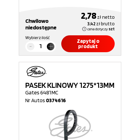
2,78
zł
netto
Chwilowo
3,42
zł
brutto
niedostępne
cena dotyczy
szt
Wybierz ilość
Zapytaj o
produkt
PASEK KLINOWY 1275*13MM
Gates 6481MC
Nr Autos
0374616