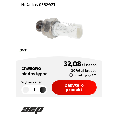
Nr Autos
0352971
32,08
zł
netto
Chwilowo
39,46
zł
brutto
niedostępne
cena dotyczy
szt
Wybierz ilość
Zapytaj o
produkt