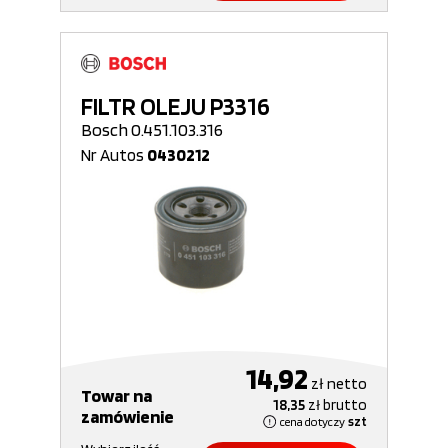
FILTR OLEJU P3316
Bosch 0.451.103.316
Nr Autos
0430212
14,92
zł
netto
Towar na
18,35
zł
brutto
zamówienie
cena dotyczy
szt