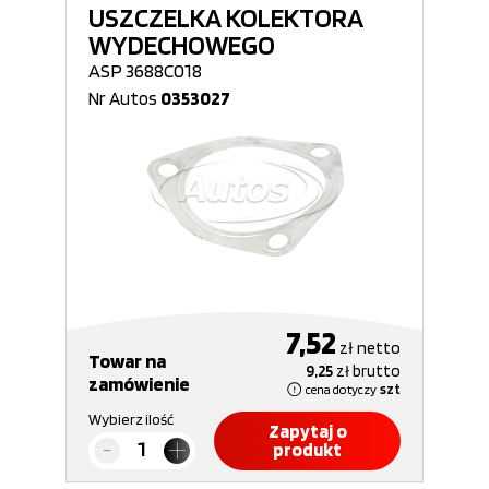
USZCZELKA KOLEKTORA
WYDECHOWEGO
ASP 3688C018
Nr Autos
0353027
7,52
zł
netto
Towar na
9,25
zł
brutto
zamówienie
cena dotyczy
szt
Wybierz ilość
Zapytaj o
produkt