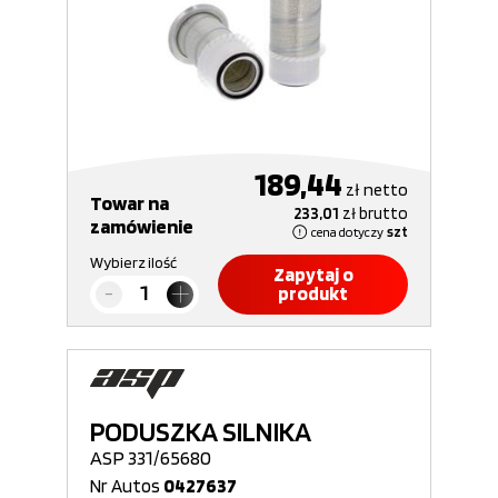
189,44
zł
netto
Towar na
233,01
zł
brutto
zamówienie
cena dotyczy
szt
Wybierz ilość
Zapytaj o
produkt
PODUSZKA SILNIKA
ASP 331/65680
Nr Autos
0427637