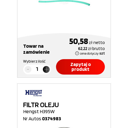
50,58
zł
netto
Towar na
62,22
zł
brutto
zamówienie
cena dotyczy
szt
Wybierz ilość
Zapytaj o
produkt
FILTR OLEJU
Hengst H395W
Nr Autos
0374983