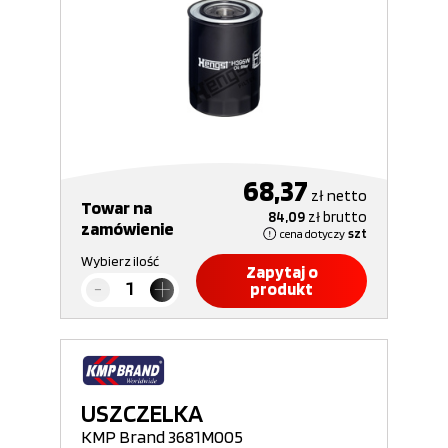
68,37
zł
netto
Towar na
84,09
zł
brutto
zamówienie
cena dotyczy
szt
Wybierz ilość
Zapytaj o
produkt
USZCZELKA
KMP Brand 3681M005