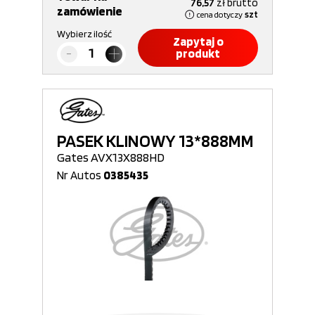
76,57
zł
brutto
zamówienie
cena dotyczy
szt
Wybierz ilość
Zapytaj o
produkt
PASEK KLINOWY 13*888MM
Gates AVX13X888HD
Nr Autos
0385435