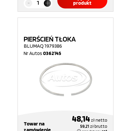
produkt
PIERŚCIEŃ TŁOKA
BLUMAQ 1979386
Nr Autos
0362145
48,14
zł
netto
Towar na
59,21
zł
brutto
zamówienie