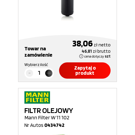
38,06
zł
netto
Towar na
46,81
zł
brutto
zamówienie
cena dotyczy
szt
Wybierz ilość
Zapytaj o
produkt
FILTR OLEJOWY
Mann Filter W 11 102
Nr Autos
0434742