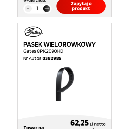
Wybierz ilość
Zapytaj o
produkt
PASEK WIELOROWKOWY
Gates 8PK2090HD
Nr Autos
0382985
62,25
zł
netto
Towar na