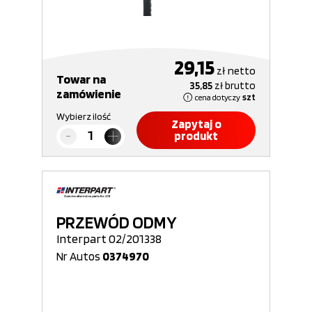
29,15
zł
netto
Towar na
35,85
zł
brutto
zamówienie
cena dotyczy
szt
Wybierz ilość
Zapytaj o
produkt
PRZEWÓD ODMY
Interpart 02/201338
Nr Autos
0374970