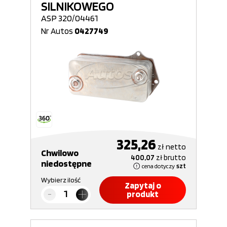
SILNIKOWEGO
ASP 320/04461
Nr Autos
0427749
325,26
zł
netto
Chwilowo
400,07
zł
brutto
niedostępne
cena dotyczy
szt
Wybierz ilość
Zapytaj o
produkt