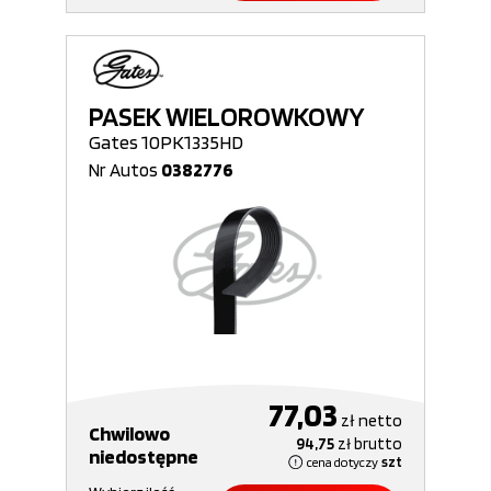
PASEK WIELOROWKOWY
Gates 10PK1335HD
Nr Autos
0382776
77,03
zł
netto
Chwilowo
94,75
zł
brutto
niedostępne
cena dotyczy
szt