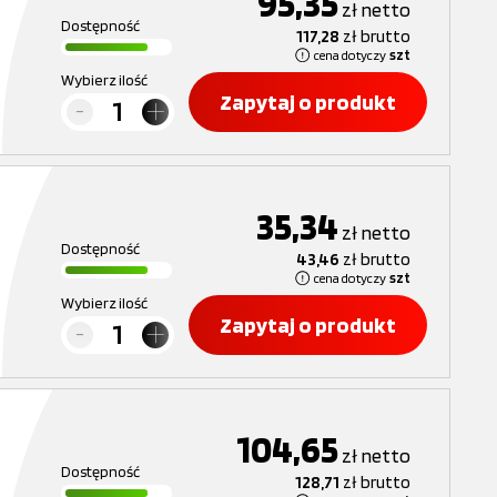
95,35
zł
netto
Dostępność
117,28
zł
brutto
cena dotyczy
szt
Wybierz ilość
Zapytaj o produkt
35,34
zł
netto
Dostępność
43,46
zł
brutto
cena dotyczy
szt
Wybierz ilość
Zapytaj o produkt
104,65
zł
netto
Dostępność
128,71
zł
brutto