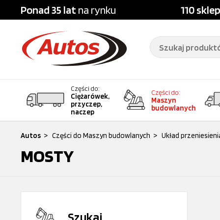
Ponad 35 lat
na rynku
110 skle
Części do:
Części do:
Ciężarówek,
Maszyn
przyczep,
budowlanych
naczep
Autos
>
Części do Maszyn budowlanych
>
Układ przeniesien
MOSTY
Szukaj