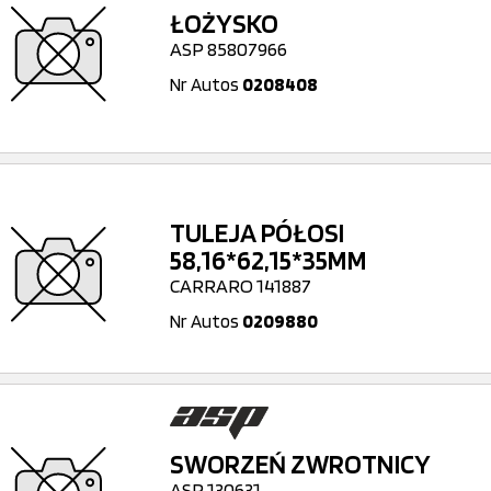
ŁOŻYSKO
ASP 85807966
Nr Autos
0208408
TULEJA PÓŁOSI
58,16*62,15*35MM
CARRARO 141887
Nr Autos
0209880
SWORZEŃ ZWROTNICY
ASP 130631