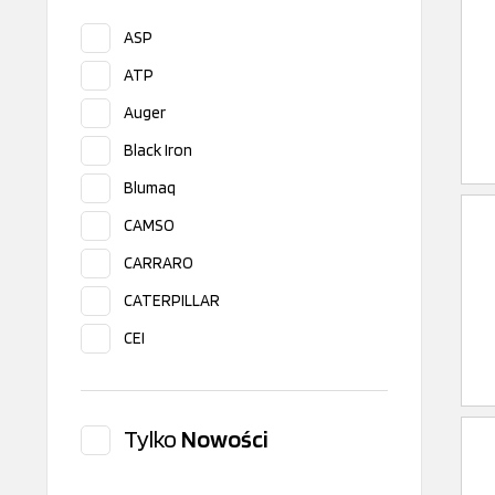
ASP
ATP
Auger
Black Iron
Blumaq
CAMSO
CARRARO
CATERPILLAR
CEI
CGR
CLAAS
Tylko
Nowości
Corteco
Dana Spicer