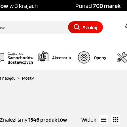
pów
w 3 krajach
Ponad
700 marek
Szukaj
Części do:
Samochodów
Akcesoria
Opony
dostawczych
ia napędu
>
Mosty
Znaleźliśmy
1546 produktów
Widok