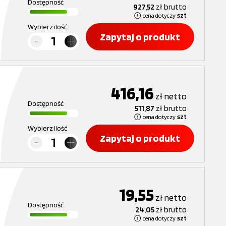
Dostępność
927,52
zł
brutto
cena dotyczy
szt
Wybierz ilość
Zapytaj o produkt
416,16
zł
netto
Dostępność
511,87
zł
brutto
cena dotyczy
szt
Wybierz ilość
Zapytaj o produkt
19,55
zł
netto
Dostępność
24,05
zł
brutto
cena dotyczy
szt