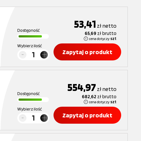
53,41
zł
netto
Dostępność
65,69
zł
brutto
cena dotyczy
szt
Wybierz ilość
Zapytaj o produkt
554,97
zł
netto
Dostępność
682,62
zł
brutto
cena dotyczy
szt
Wybierz ilość
Zapytaj o produkt