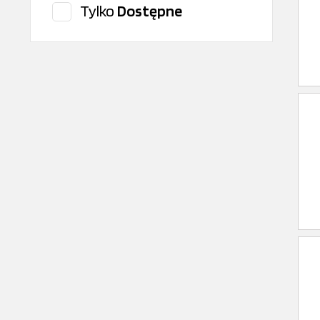
Tylko
Dostępne
Della Concordia
DT Spare Parts
Durbal
Euroricambi
febi
Fleetguard
Fuchs
FŁT- KRAŚNIK
Hengst
Interpart
ITR
Jasol
JCB