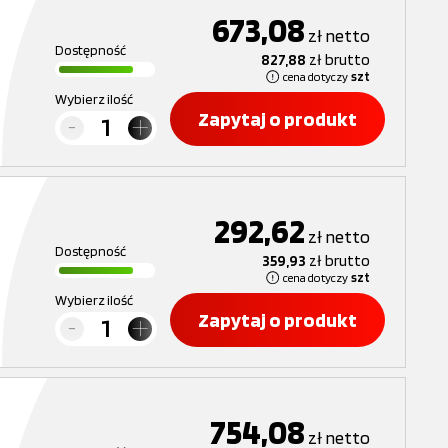
673,08
zł
netto
Dostępność
827,88
zł
brutto
cena dotyczy
szt
Wybierz ilość
Zapytaj o produkt
292,62
zł
netto
Dostępność
359,93
zł
brutto
cena dotyczy
szt
Wybierz ilość
Zapytaj o produkt
754,08
zł
netto