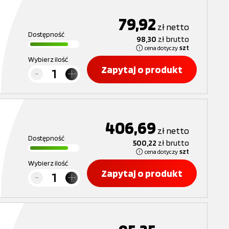
79,92
zł
netto
Dostępność
98,30
zł
brutto
cena dotyczy
szt
Wybierz ilość
Zapytaj o produkt
406,69
zł
netto
Dostępność
500,22
zł
brutto
cena dotyczy
szt
Wybierz ilość
Zapytaj o produkt