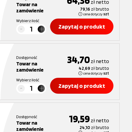
64,36
zł
netto
Towar na
79,16
zł
brutto
zamówienie
cena dotyczy
szt
Wybierz ilość
Zapytaj o produkt
34,70
Dostępność
zł
netto
Towar na
42,69
zł
brutto
zamówienie
cena dotyczy
szt
Wybierz ilość
Zapytaj o produkt
19,59
Dostępność
zł
netto
Towar na
24,10
zł
brutto
zamówienie