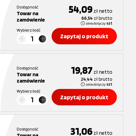
54,09
Dostępność
zł
netto
Towar na
66,54
zł
brutto
zamówienie
cena dotyczy
szt
Wybierz ilość
Zapytaj o produkt
19,87
Dostępność
zł
netto
Towar na
24,44
zł
brutto
zamówienie
cena dotyczy
szt
Wybierz ilość
Zapytaj o produkt
31,06
Dostępność
zł
netto
Towar na