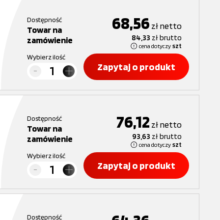
68,56
Dostępność
zł
netto
Towar na
84,33
zł
brutto
zamówienie
cena dotyczy
szt
Wybierz ilość
Zapytaj o produkt
76,12
Dostępność
zł
netto
Towar na
93,63
zł
brutto
zamówienie
cena dotyczy
szt
Wybierz ilość
Zapytaj o produkt
Dostępność