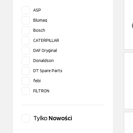
ASP
Blumaq
Bosch
CATERPILLAR
DAF Oryginal
Donaldson
DT Spare Parts
febi
FILTRON
Fleetguard
Hengst
Tylko
Nowości
HIFI
INNY PRODUCENT