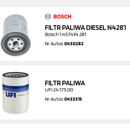
FILTR PALIWA DIESEL N4281
Bosch 1.457.434.281
Nr Autos
0430282
FILTR PALIWA
UFI 24.175.00
Nr Autos
0433315