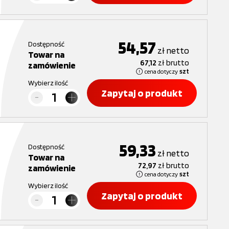
54,57
Dostępność
zł
netto
Towar na
67,12
zł
brutto
zamówienie
cena dotyczy
szt
Wybierz ilość
Zapytaj o produkt
59,33
Dostępność
zł
netto
Towar na
72,97
zł
brutto
zamówienie
cena dotyczy
szt
Wybierz ilość
Zapytaj o produkt