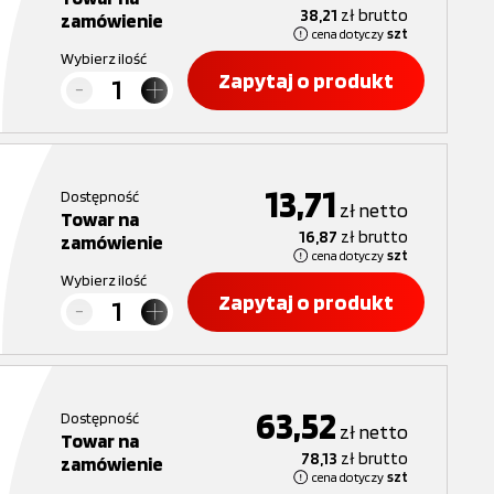
38,21
zł
brutto
zamówienie
cena dotyczy
szt
Wybierz ilość
Zapytaj o produkt
13,71
Dostępność
zł
netto
Towar na
16,87
zł
brutto
zamówienie
cena dotyczy
szt
Wybierz ilość
Zapytaj o produkt
63,52
Dostępność
zł
netto
Towar na
78,13
zł
brutto
zamówienie
cena dotyczy
szt