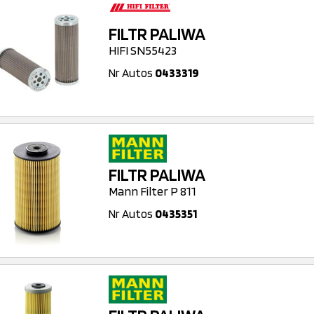
FILTR PALIWA
HIFI SN55423
Nr Autos
0433319
FILTR PALIWA
Mann Filter P 811
Nr Autos
0435351