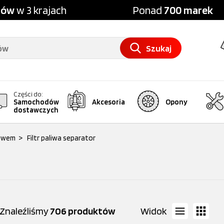
pów
w 3 krajach
Ponad
700 marek
Szukaj
Części do:
Samochodów
Akcesoria
Opony
dostawczych
liwem
>
Filtr paliwa separator
Znaleźliśmy
706 produktów
Widok