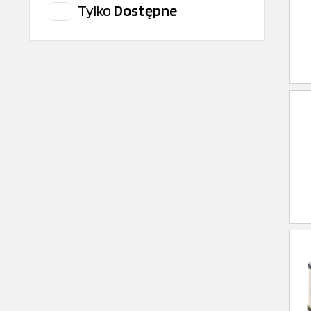
Tylko
Dostępne
Interpart
ITR
Iveco original
JCB
KMP Brand
Mahle
Mann Filter
OEM
Parker
PERKINS
Prod
PTZ
SRP