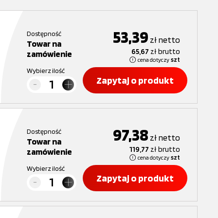
53,39
Dostępność
zł
netto
Towar na
65,67
zł
brutto
zamówienie
cena dotyczy
szt
Wybierz ilość
Zapytaj o produkt
97,38
Dostępność
zł
netto
Towar na
119,77
zł
brutto
zamówienie
cena dotyczy
szt
Wybierz ilość
Zapytaj o produkt