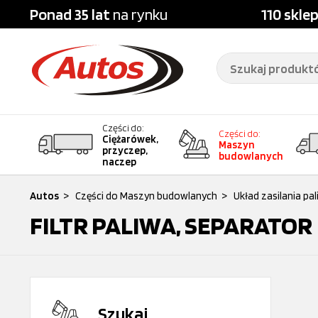
Ponad 35 lat
na rynku
110 skle
Części do:
Części do:
Ciężarówek,
Maszyn
przyczep,
budowlanych
naczep
Autos
>
Części do Maszyn budowlanych
>
Układ zasilania pa
FILTR PALIWA, SEPARATOR
Szukaj