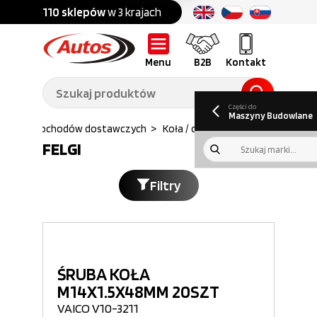
Części do:
nku
110 sklepów
w 3 krajach
Ponad
700 marek
Części do:
Ciężarówek,
Maszyn
przyczep,
budowlanych
naczep
Menu
B2B
Kontakt
O nas
B2B
Galeria
Oferty pracy
Aktualności
Poradnik klienta
Promocje
Informator
kwartalny
Do pobrania
Części do
Maszyny Budowlane
ci do Samochodów dostawczych
>
Koła / ogumienie
>
Felgi
FELGI
Filtry
ŚRUBA KOŁA
M14X1.5X48MM 20SZT
VAICO V10-3211