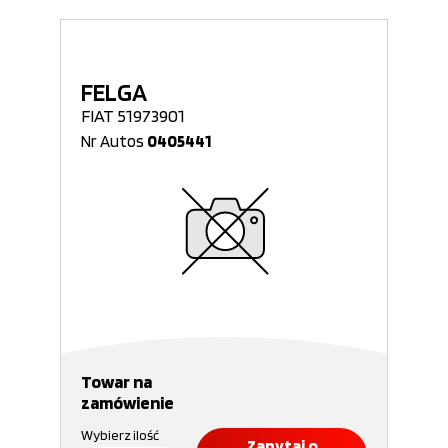
FELGA
FIAT 51973901
Nr Autos
0405441
Towar na
zamówienie
Wybierz ilość
Zapytaj o