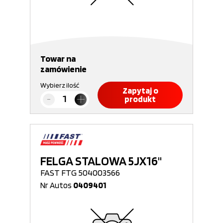
Towar na
zamówienie
Wybierz ilość
Zapytaj o
produkt
FELGA STALOWA 5JX16"
FAST FTG 504003566
Nr Autos
0409401