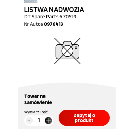
LISTWA NADWOZIA
DT Spare Parts 6.70519
Nr Autos
0976413
Towar na
zamówienie
Wybierz ilość
Zapytaj o
produkt