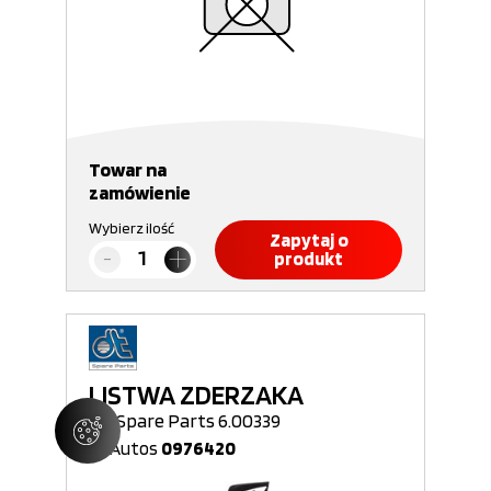
Towar na
zamówienie
Wybierz ilość
Zapytaj o
produkt
LISTWA ZDERZAKA
DT Spare Parts 6.00339
Nr Autos
0976420