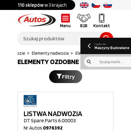
Części do:
nku
110 sklepów
w 3 krajach
Ponad
700 marek
Części do:
Ciężarówek,
Maszyn
przyczep,
budowlanych
naczep
Menu
B2B
Kontakt
O nas
B2B
Galeria
Oferty pracy
Aktualności
Poradnik klienta
Promocje
Informator
kwartalny
Do pobrania
Części do
Maszyny Budowlane
>
Nadwozie
>
Elementy nadwozia
>
Elementy ozdobne...
ELEMENTY OZDOBNE
Filtry
LISTWA NADWOZIA
DT Spare Parts 6.00003
Nr Autos
0976392