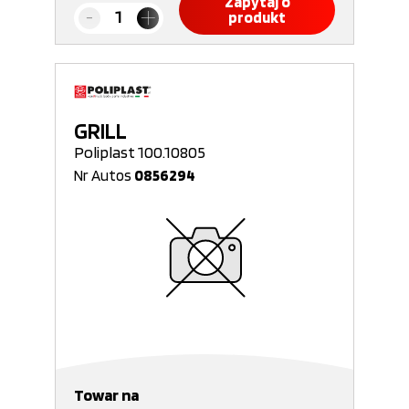
Zapytaj o
produkt
GRILL
Poliplast 100.10805
Nr Autos
0856294
Towar na