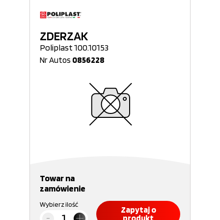
ZDERZAK
Poliplast 100.10153
Nr Autos
0856228
Towar na
zamówienie
Wybierz ilość
Zapytaj o
produkt