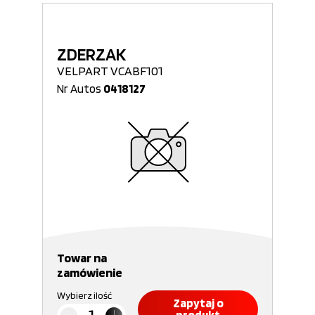
ZDERZAK
VELPART VCABF101
Nr Autos
0418127
Towar na
zamówienie
Wybierz ilość
Zapytaj o