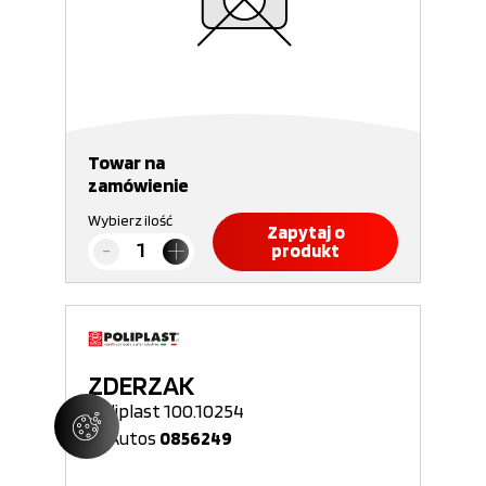
Towar na
zamówienie
Wybierz ilość
Zapytaj o
produkt
ZDERZAK
Poliplast 100.10254
Nr Autos
0856249