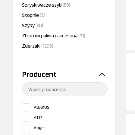
Spryskiwacze szyb
(58)
Stopnie
(17)
Szyby
(30)
Zbiorniki paliwa / akcesoria
(91)
Zderzaki
(1299)
Producent
ABAKUS
ATP
Auger