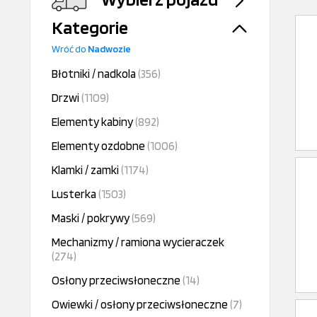
Kategorie
Wróć do
Nadwozie
Błotniki / nadkola
(356)
Drzwi
(1109)
Elementy kabiny
(892)
Elementy ozdobne
(1006)
Klamki / zamki
(1174)
Lusterka
(1503)
Maski / pokrywy
(569)
Mechanizmy / ramiona wycieraczek
(274)
Osłony przeciwsłoneczne
(14)
Owiewki / osłony przeciwsłoneczne
(7)