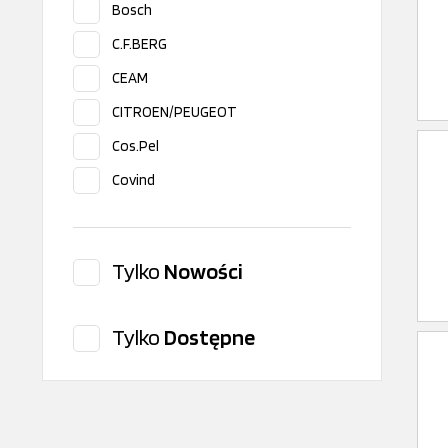
Bosch
C.F.BERG
CEAM
CITROEN/PEUGEOT
Cos.Pel
Covind
Dayco
Delphi
Tylko
Nowości
DT Spare Parts
FAST
Tylko
Dostępne
FAST GENUINE
FAST SRL
febi