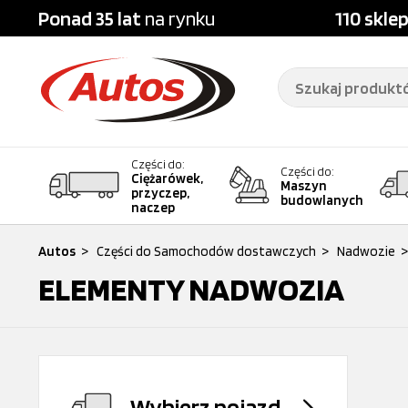
Ponad 35 lat
na rynku
110 skle
Części do:
Części do:
Ciężarówek,
Maszyn
przyczep,
budowlanych
naczep
Autos
>
Części do Samochodów dostawczych
>
Nadwozie
>
ELEMENTY NADWOZIA
Wybierz pojazd