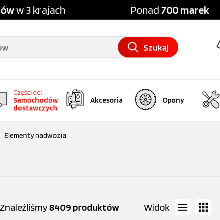
pów
w 3 krajach
Ponad
700 marek
Szukaj
Części do:
Samochodów
Akcesoria
Opony
dostawczych
Elementy nadwozia
Znaleźliśmy
8409 produktów
Widok