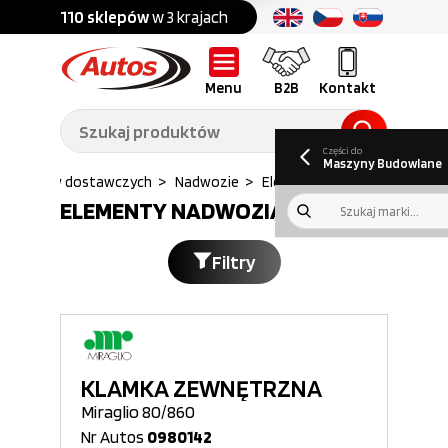
Części do:
nku
110 sklepów
w 3 krajach
Ponad
700 marek
Części do:
Ciężarówek,
Maszyn
przyczep,
budowlanych
naczep
Menu
B2B
Kontakt
O nas
B2B
Galeria
Oferty pracy
Aktualności
Poradnik klienta
Promocje
Informator
kwartalny
Do pobrania
Części do
Maszyny Budowlane
amochodów dostawczych
>
Nadwozie
>
Elementy nadwozia
ELEMENTY NADWOZIA
Filtry
KLAMKA ZEWNĘTRZNA
Miraglio 80/860
Nr Autos
0980142