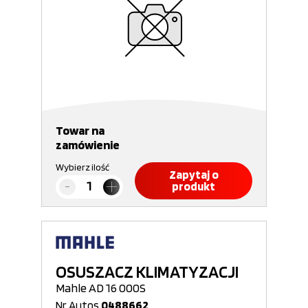
Towar na
zamówienie
Wybierz ilość
Zapytaj o
produkt
OSUSZACZ KLIMATYZACJI
Mahle AD 16 000S
Nr Autos
0488662