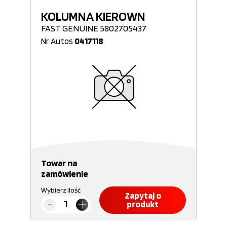
KOLUMNA KIEROWN
FAST GENUINE 5802705437
Nr Autos
0417118
Towar na
zamówienie
Wybierz ilość
Zapytaj o
produkt