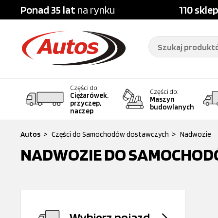
Ponad 35 lat
na rynku
110 skle
Części do:
Części do:
Ciężarówek,
Maszyn
przyczep,
budowlanych
naczep
Autos
>
Części do Samochodów dostawczych
>
Nadwozie
NADWOZIE DO SAMOCHOD
Wybierz pojazd