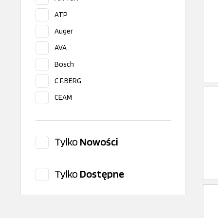
ATP
Auger
AVA
Bosch
C.F.BERG
CEAM
CITROEN/PEUGEOT
Cos.Pel
Tylko
Nowości
Covind
Dayco
Tylko
Dostępne
Delphi
DT Spare Parts
FAST