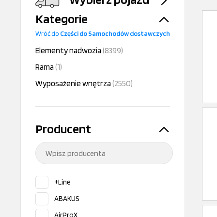
Kategorie
Wróć do
Części do Samochodów dostawczych
Elementy nadwozia
(8399)
Rama
(1)
Wyposażenie wnętrza
(2550)
Producent
+Line
ABAKUS
AirProX