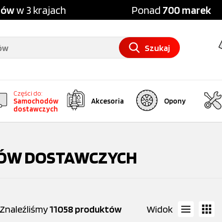
pów
w 3 krajach
Ponad
700 marek
Szukaj
Części do:
Samochodów
Akcesoria
Opony
dostawczych
ÓW DOSTAWCZYCH
Znaleźliśmy
11058 produktów
Widok