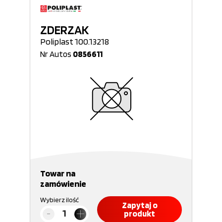
ZDERZAK
Poliplast 100.13218
Nr Autos
0856611
Towar na
zamówienie
Wybierz ilość
Zapytaj o
produkt