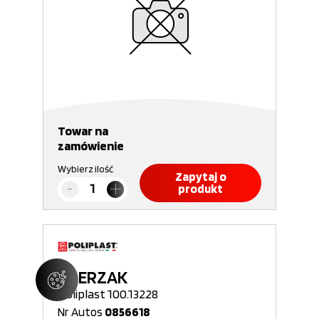
Towar na
zamówienie
Wybierz ilość
Zapytaj o
produkt
ZDERZAK
Poliplast 100.13228
Nr Autos
0856618