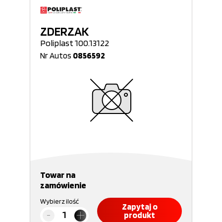
ZDERZAK
Poliplast 100.13122
Nr Autos
0856592
Towar na
zamówienie
Wybierz ilość
Zapytaj o
produkt