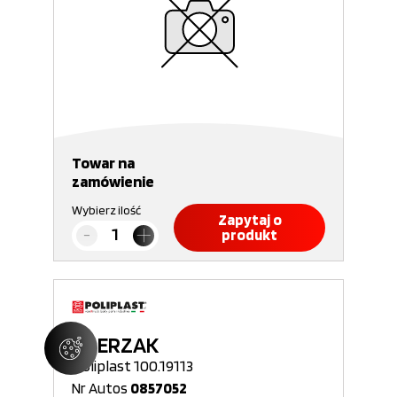
Towar na
zamówienie
Wybierz ilość
Zapytaj o
produkt
ZDERZAK
Poliplast 100.19113
Nr Autos
0857052