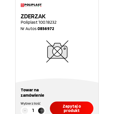
ZDERZAK
Poliplast 100.18232
Nr Autos
0856972
Towar na
zamówienie
Wybierz ilość
Zapytaj o
produkt