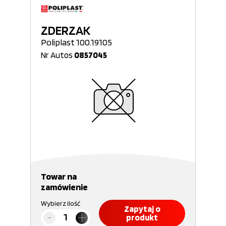
ZDERZAK
Poliplast 100.19105
Nr Autos
0857045
Towar na
zamówienie
Wybierz ilość
Zapytaj o
produkt