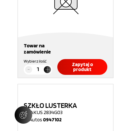
Towar na
zamówienie
Wybierz ilość
Zapytaj o
produkt
SZKŁO LUSTERKA
ABAKUS 2834G03
Nr Autos
0947102