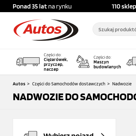
Ponad 35 lat
na rynku
110 skle
Części do:
Części do:
Ciężarówek,
Maszyn
przyczep,
budowlanych
naczep
Autos
>
Części do Samochodów dostawczych
>
Nadwozie
NADWOZIE DO SAMOCHOD
Wybierz pojazd