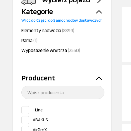
Kategorie
Wróć do
Części do Samochodów dostawczych
Elementy nadwozia
(8399)
Rama
(1)
Wyposażenie wnętrza
(2550)
Producent
+Line
ABAKUS
AirProX