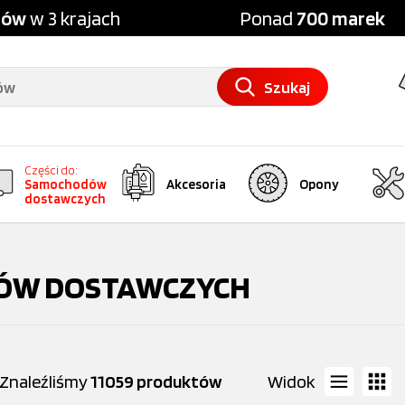
pów
w 3 krajach
Ponad
700 marek
Szukaj
Części do:
Samochodów
Akcesoria
Opony
dostawczych
ÓW DOSTAWCZYCH
Znaleźliśmy
11059 produktów
Widok