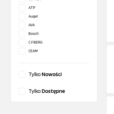
ATP
Auger
AVA
Bosch
C.F.BERG
CEAM
CITROEN/PEUGEOT
Cos.Pel
Tylko
Nowości
Covind
Dayco
Tylko
Dostępne
Delphi
DT Spare Parts
FAST