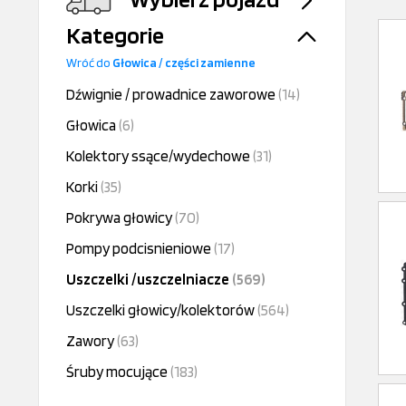
Kategorie
Wróć do
Głowica / części zamienne
Dźwignie / prowadnice zaworowe
(14)
Głowica
(6)
Kolektory ssące/wydechowe
(31)
Korki
(35)
Pokrywa głowicy
(70)
Pompy podcisnieniowe
(17)
Uszczelki /uszczelniacze
(569)
Uszczelki głowicy/kolektorów
(564)
Zawory
(63)
Śruby mocujące
(183)