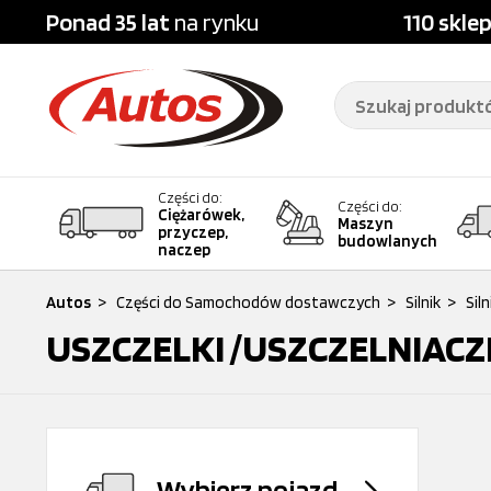
Ponad 35 lat
na rynku
110 skle
Części do:
Części do:
Ciężarówek,
Maszyn
przyczep,
budowlanych
naczep
Autos
>
Części do Samochodów dostawczych
>
Silnik
>
Sil
USZCZELKI /USZCZELNIACZ
Wybierz pojazd