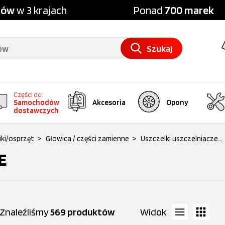
pów
w 3 krajach
Ponad
700 marek
Szukaj
Części do:
Samochodów
Akcesoria
Opony
dostawczych
niki/osprzęt
>
Głowica / części zamienne
>
Uszczelki uszczelniacze...
E
Znaleźliśmy
569 produktów
Widok