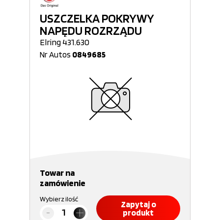
USZCZELKA POKRYWY
NAPĘDU ROZRZĄDU
Elring 431.630
Nr Autos
0849685
Towar na
zamówienie
Wybierz ilość
Zapytaj o
produkt