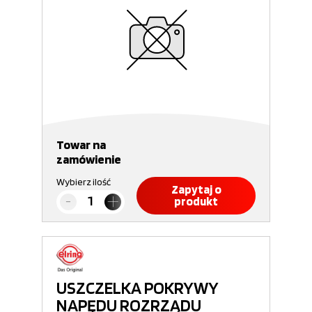
Towar na
zamówienie
Wybierz ilość
Zapytaj o
produkt
USZCZELKA POKRYWY
NAPĘDU ROZRZĄDU