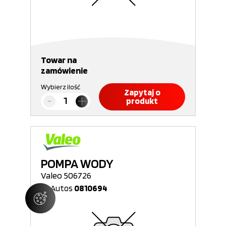
Towar na
zamówienie
Wybierz ilość
Zapytaj o
produkt
POMPA WODY
Valeo 506726
Nr Autos
0810694