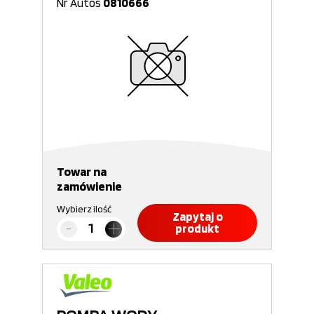
Nr Autos
0810666
Towar na
zamówienie
Wybierz ilość
Zapytaj o
produkt