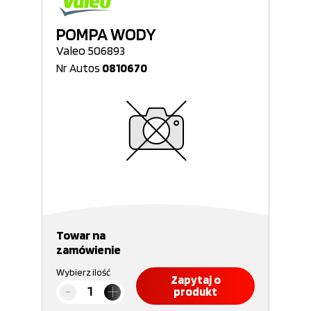
POMPA WODY
Valeo 506893
Nr Autos
0810670
Towar na
zamówienie
Wybierz ilość
Zapytaj o
produkt