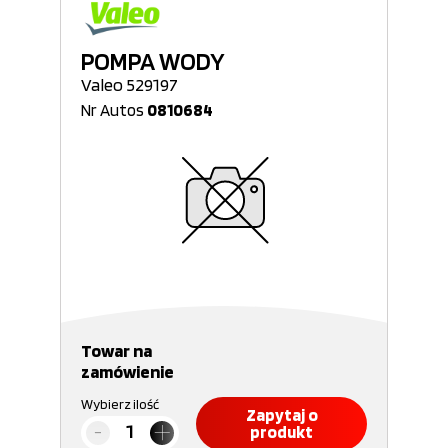
POMPA WODY
Valeo 529197
Nr Autos
0810684
Towar na
zamówienie
Wybierz ilość
Zapytaj o
produkt