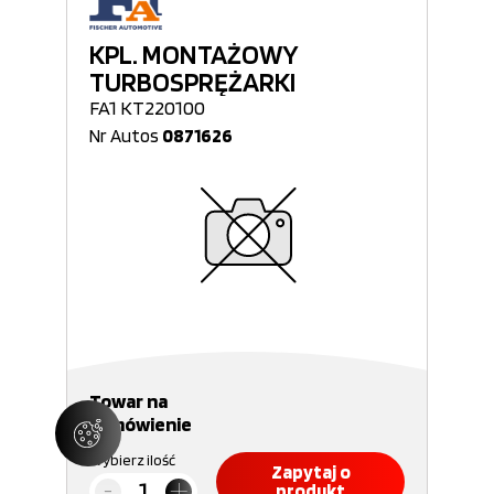
KPL. MONTAŻOWY
TURBOSPRĘŻARKI
FA1 KT220100
Nr Autos
0871626
Towar na
zamówienie
Wybierz ilość
Zapytaj o
produkt