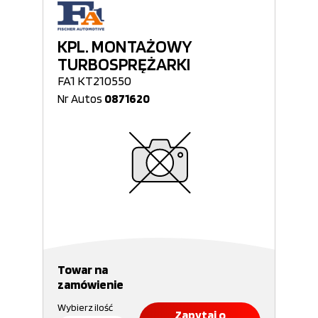
KPL. MONTAŻOWY
TURBOSPRĘŻARKI
FA1 KT210550
Nr Autos
0871620
Towar na
zamówienie
Wybierz ilość
Zapytaj o