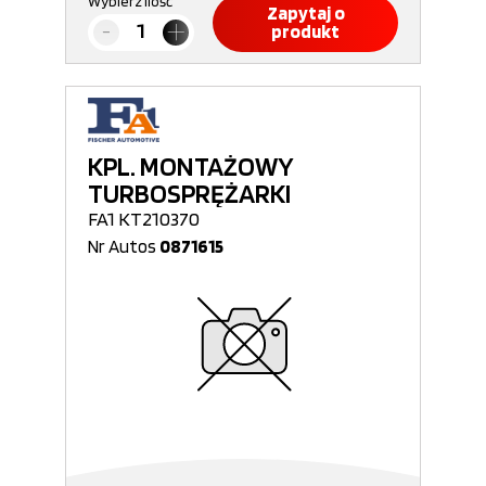
Wybierz ilość
Zapytaj o
produkt
KPL. MONTAŻOWY
TURBOSPRĘŻARKI
FA1 KT210370
Nr Autos
0871615