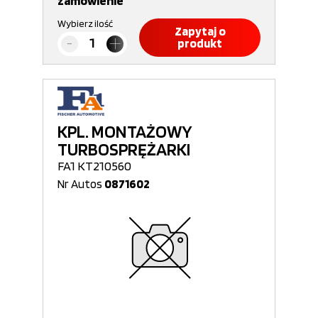
zamówienie
Wybierz ilość
Zapytaj o
produkt
KPL. MONTAŻOWY
TURBOSPRĘŻARKI
FA1 KT210560
Nr Autos
0871602