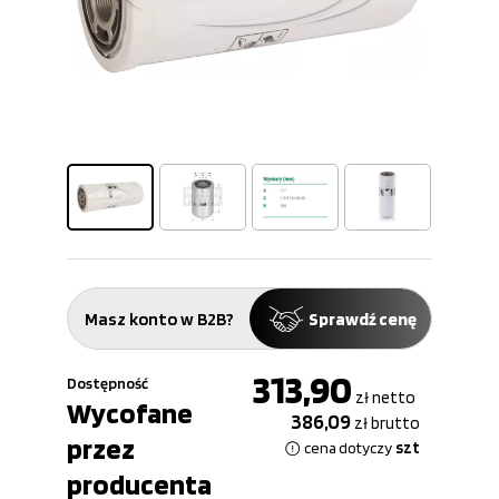
Masz konto w B2B?
Sprawdź cenę
313,90
Dostępność
zł
netto
Wycofane
386,09
zł
brutto
przez
szt
cena dotyczy
producenta