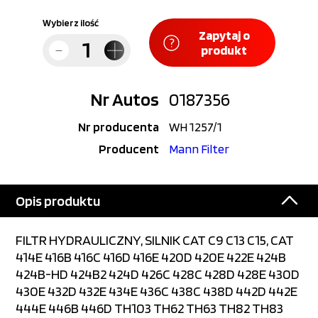
Wybierz ilość
Zapytaj o
produkt
Nr Autos
0187356
Nr producenta
WH 1257/1
Producent
Mann Filter
Opis produktu
FILTR HYDRAULICZNY, SILNIK CAT C9 C13 C15, CAT
414E 416B 416C 416D 416E 420D 420E 422E 424B
424B-HD 424B2 424D 426C 428C 428D 428E 430D
430E 432D 432E 434E 436C 438C 438D 442D 442E
444E 446B 446D TH103 TH62 TH63 TH82 TH83