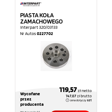
PIASTA KOŁA
ZAMACHOWEGO
Interpart 320/03133
Nr Autos
0227702
119,57
zł
netto
Wycofane
147,07
zł
brutto
przez
cena dotyczy
szt
producenta