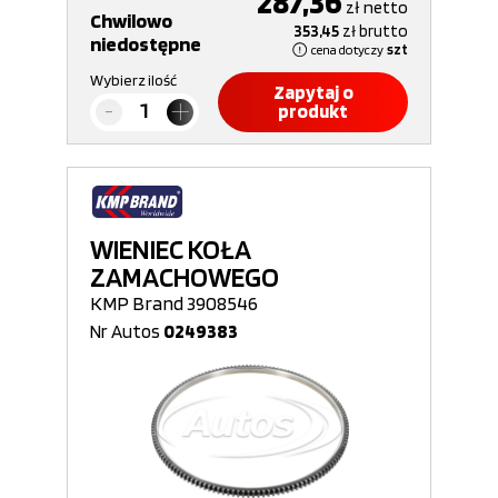
287,36
zł
netto
Chwilowo
353,45
zł
brutto
niedostępne
cena dotyczy
szt
Wybierz ilość
Zapytaj o
produkt
WIENIEC KOŁA
ZAMACHOWEGO
KMP Brand 3908546
Nr Autos
0249383