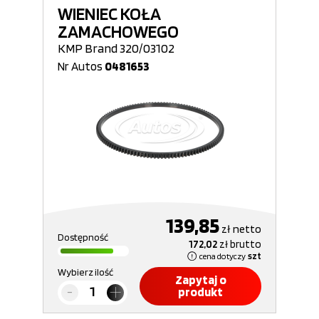
WIENIEC KOŁA
ZAMACHOWEGO
KMP Brand 320/03102
Nr Autos
0481653
139,85
zł
netto
Dostępność
172,02
zł
brutto
cena dotyczy
szt
Wybierz ilość
Zapytaj o
produkt