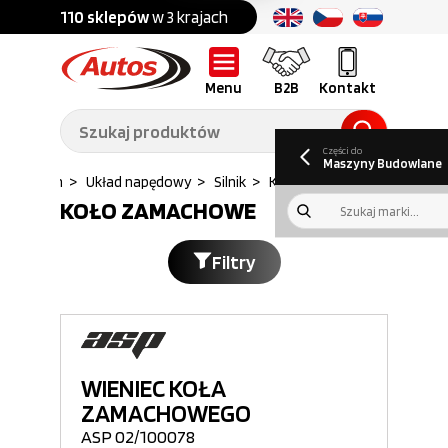
Części do:
nku
110 sklepów
w 3 krajach
Ponad
700 marek
Części do:
Ciężarówek,
Maszyn
przyczep,
budowlanych
naczep
Menu
B2B
Kontakt
O nas
B2B
Galeria
Oferty pracy
Aktualności
Poradnik klienta
Promocje
Informator
kwartalny
Do pobrania
Części do
Maszyny Budowlane
dowlanych
>
Układ napędowy
>
Silnik
>
Kolo zamachowe...
KOŁO ZAMACHOWE
Filtry
WIENIEC KOŁA
ZAMACHOWEGO
ASP 02/100078