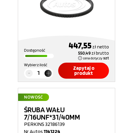
447,55
zł
netto
Dostępność
550,49
zł
brutto
cena dotyczy
szt
Wybierz ilość
Zapytaj o
produkt
NOWOŚĆ
ŚRUBA WAŁU
7/16UNF*31/40MM
PERKINS 32186139
Nr Autos
1141224