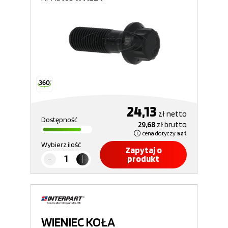
24,13
zł
netto
Dostępność
29,68
zł
brutto
cena dotyczy
szt
Wybierz ilość
Zapytaj o
produkt
WIENIEC KOŁA