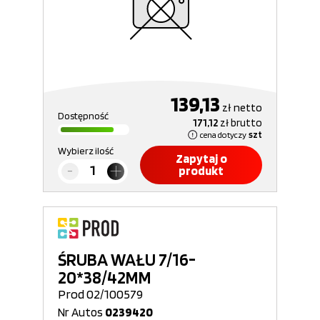
139,13
zł
netto
Dostępność
171,12
zł
brutto
cena dotyczy
szt
Wybierz ilość
Zapytaj o
produkt
ŚRUBA WAŁU 7/16-
20*38/42MM
Prod 02/100579
Nr Autos
0239420