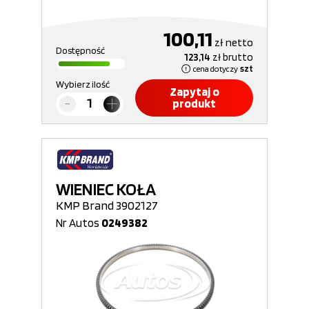
100,11
zł
netto
Dostępność
123,14
zł
brutto
cena dotyczy
szt
Wybierz ilość
Zapytaj o
produkt
WIENIEC KOŁA
KMP Brand 3902127
Nr Autos
0249382