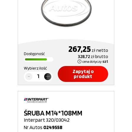
267,25
zł
netto
Dostępność
328,72
zł
brutto
cena dotyczy
szt
Wybierz ilość
Zapytaj o
produkt
ŚRUBA M14*108MM
Interpart 320/03042
Nr Autos
0249558