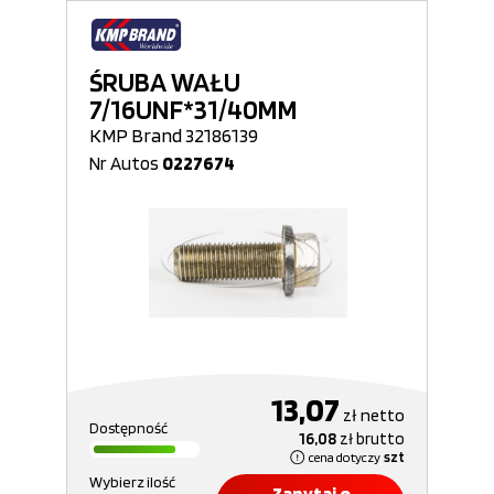
ŚRUBA WAŁU
7/16UNF*31/40MM
KMP Brand 32186139
Nr Autos
0227674
13,07
zł
netto
Dostępność
16,08
zł
brutto
cena dotyczy
szt
Wybierz ilość