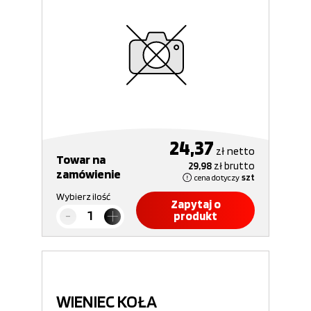
24,37
zł
netto
Towar na
29,98
zł
brutto
zamówienie
cena dotyczy
szt
Wybierz ilość
Zapytaj o
produkt
WIENIEC KOŁA