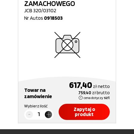
ZAMACHOWEGO
JCB 320/03102
Nr Autos
0918503
617,40
zł
netto
Towar na
759,40
zł
brutto
zamówienie
cena dotyczy
szt
Wybierz ilość
Zapytaj o
produkt