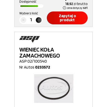
Dostępność
18,92
zł
brutto
cena dotyczy
szt
Wybierz ilość
Zapytaj o
produkt
WIENIEC KOŁA
ZAMACHOWEGO
ASP 02/100540
Nr Autos
0233572