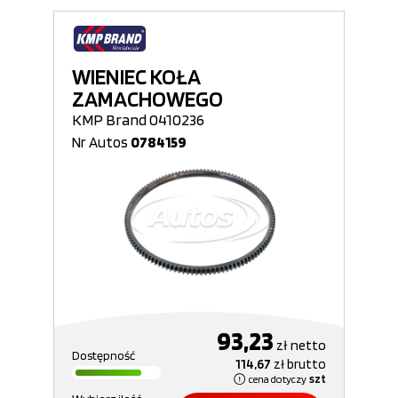
WIENIEC KOŁA
ZAMACHOWEGO
KMP Brand 0410236
Nr Autos
0784159
93,23
zł
netto
Dostępność
114,67
zł
brutto
cena dotyczy
szt