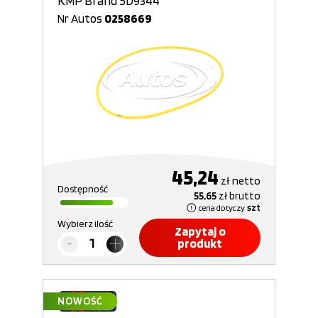
KMP Brand 5D9344
Nr Autos
0258669
45,24
zł
netto
Dostępność
55,65
zł
brutto
cena dotyczy
szt
Wybierz ilość
Zapytaj o
produkt
NOWOŚĆ