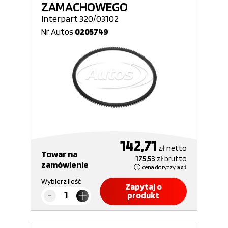
ZAMACHOWEGO
Interpart 320/03102
Nr Autos
0205749
142,71
zł
netto
Towar na
175,53
zł
brutto
zamówienie
cena dotyczy
szt
Wybierz ilość
Zapytaj o
produkt