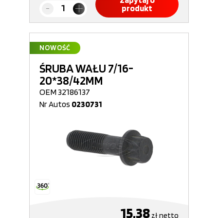
Zapytaj o
produkt
NOWOŚĆ
ŚRUBA WAŁU 7/16-
20*38/42MM
OEM 32186137
Nr Autos
0230731
15,38
zł
netto