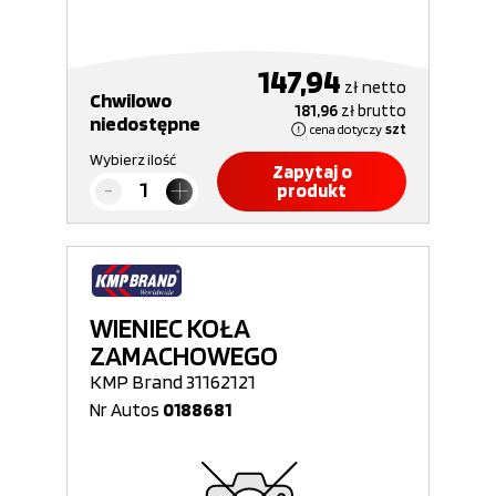
147,94
zł
netto
Chwilowo
181,96
zł
brutto
niedostępne
cena dotyczy
szt
Wybierz ilość
Zapytaj o
produkt
WIENIEC KOŁA
ZAMACHOWEGO
KMP Brand 31162121
Nr Autos
0188681