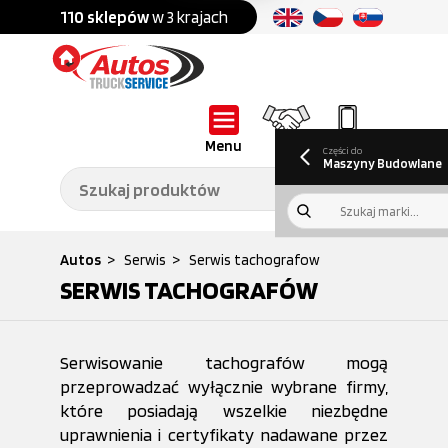
Części do:
nku
110 sklepów
w 3 krajach
Ponad
700 marek
Części do:
Ciężarówek,
Maszyn
przyczep,
budowlanych
naczep
O nas
B2B
Galeria
Oferty pracy
Aktualności
Poradnik klienta
Promocje
Informator
kwartalny
Do pobrania
Menu
B2B
Kontakt
Części do
Maszyny Budowlane
Autos
>
Serwis
>
Serwis tachografow
SERWIS TACHOGRAFÓW
Serwisowanie tachografów mogą
przeprowadzać wyłącznie wybrane firmy,
które posiadają wszelkie niezbędne
uprawnienia i certyfikaty nadawane przez