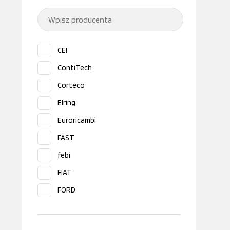
CEI
ContiTech
Corteco
Elring
Euroricambi
FAST
febi
FIAT
FORD
Iveco original
Lema