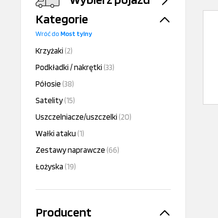
Kategorie
Wróć do
Most tylny
Krzyżaki
(2)
Podkładki / nakrętki
(33)
Półosie
(38)
Satelity
(15)
Uszczelniacze/uszczelki
(20)
Wałki ataku
(1)
Zestawy naprawcze
(66)
Łożyska
(19)
Producent