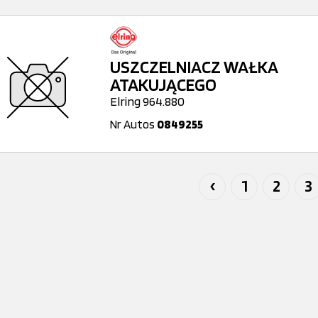
USZCZELNIACZ WAŁKA
ATAKUJĄCEGO
Elring 964.880
Nr Autos
0849255
‹
1
2
3