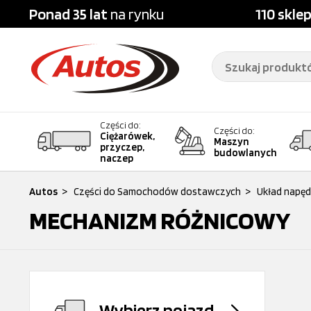
Ponad 35 lat
na rynku
110 skle
Części do:
Części do:
Ciężarówek,
Maszyn
przyczep,
budowlanych
naczep
Autos
>
Części do Samochodów dostawczych
>
Układ napę
MECHANIZM RÓŻNICOWY
Wybierz pojazd