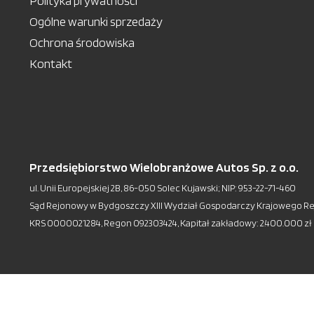
Polityka prywatności
Ogólne warunki sprzedaży
Ochrona środowiska
Kontakt
Przedsiębiorstwo Wielobranżowe Autos Sp. z o.o.
ul. Unii Europejskiej 2B, 86-050 Solec Kujawski; NIP: 953-22-71-460
Sąd Rejonowy w Bydgoszczy XIII Wydział Gospodarczy Krajowego R
KRS 0000021284, Regon 092303424, Kapitał zakładowy: 2.400.000 zł