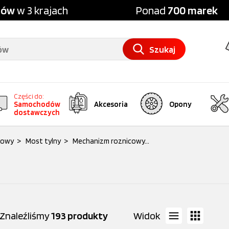
pów
w 3 krajach
Ponad
700 marek
Szukaj
Części do:
Samochodów
Akcesoria
Opony
dostawczych
dowy
>
Most tylny
>
Mechanizm roznicowy...
Znaleźliśmy
193 produkty
Widok