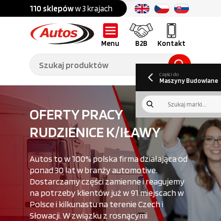
Części do:
nku
110 sklepów
w 3 krajach
Ponad
700 marek
Części do:
Ciężarówek,
Maszyn
przyczep,
budowlanych
naczep
Menu
B2B
Kontakt
O nas
B2B
Galeria
Oferty pracy
Aktualności
Poradnik klienta
Promocje
Informator
kwartalny
Do pobrania
Części do
Maszyny Budowlane
OFERTY PRACY
RUDZIENICE K/IŁAWY
Autos to w 100% polska firma działająca od
ponad 30 lat w branży automotive.
Dostarczamy części zamienne i reagujemy
na potrzeby klientów już w 91 miejscach w
Polsce i kilkunastu na terenie Czech i
Słowacji. W związku z rosnącymi