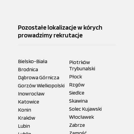
Pozostałe lokalizacje w kórych
prowadzimy rekrutacje
Bielsko-Biała
Piotrków
Trybunalski
Brodnica
Płock
Dąbrowa Górnicza
Rzgów
Gorzów Wielkopolski
Siedlce
Inowrocław
Skawina
Katowice
Solec Kujawski
Konin
Włocławek
Kraków
Zabrze
Lubin
Zamość
Lublin