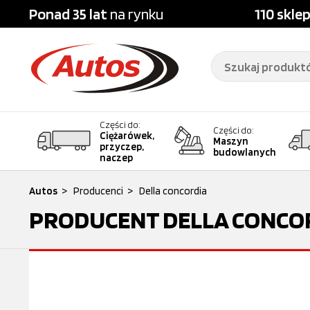
Ponad 35 lat
na rynku
110 skle
Części do:
Części do:
Ciężarówek,
Maszyn
przyczep,
budowlanych
naczep
Autos
>
Producenci
>
Della concordia
PRODUCENT
DELLA CONCO