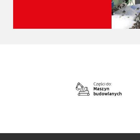
Części do:
Maszyn
budowlanych