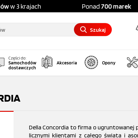
pów
w 3 krajach
Ponad
700 marek
Szukaj
Części do:
Samochodów
Akcesoria
Opony
dostawczych
RDIA
Della Concordia to firma o ugruntowanej 
licznymi klientami z całego świata i 