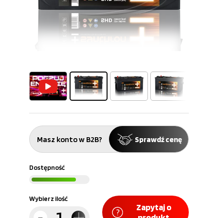
Masz konto w B2B?
Sprawdź cenę
Dostępność
Wybierz ilość
Zapytaj o
produkt