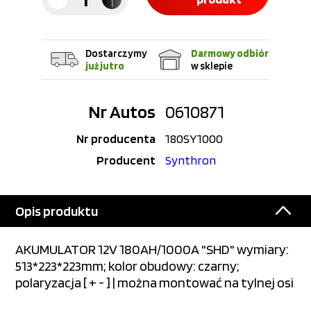
Dostarczymy
Darmowy odbiór
już jutro
w sklepie
Nr Autos
0610871
Nr producenta
180SY1000
Producent
Synthron
Opis produktu
AKUMULATOR 12V 180AH/1000A "SHD" wymiary:
513*223*223mm; kolor obudowy: czarny;
polaryzacja [ + - ] | można montować na tylnej osi