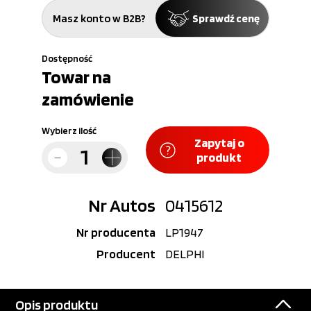
Masz konto w B2B?
Sprawdź cenę
Dostępność
Towar na
zamówienie
Wybierz ilość
Zapytaj o
produkt
Nr Autos
0415612
Nr producenta
LP1947
Producent
DELPHI
Opis produktu