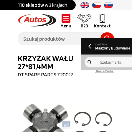
Części do:
nku
110 sklepów
w 3 krajach
Ponad
700 marek
Części do:
Ciężarówek,
Maszyn
przyczep,
budowlanych
naczep
Menu
B2B
Kontakt
O nas
B2B
Galeria
Oferty pracy
Aktualności
Poradnik klienta
Promocje
Informator
kwartalny
Do pobrania
Części do
Maszyny Budowlane
KRZYŻAK WAŁU
27*81,4MM
DT SPARE PARTS
7.20017