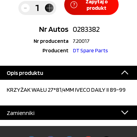
Zapytaj o
produkt
Nr Autos
0283382
Nr producenta
7.20017
Producent
DT Spare Parts
Opis produktu
KRZYŻAK WAŁU 27*81,4MM IVECO DAILY II 89-99
Zamienniki