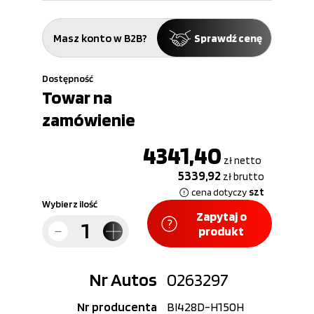
Masz konto w B2B?
Sprawdź cenę
Dostępność
Towar na
zamówienie
4341,40
zł
netto
5339,92
zł
brutto
szt
cena dotyczy
Wybierz ilość
Zapytaj o
produkt
Nr Autos
0263297
Nr producenta
BI428D-H150H