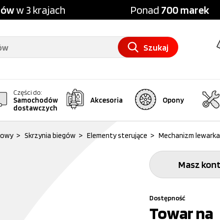
pów
w 3 krajach
Ponad
700 marek
Szukaj
Części do:
Samochodów
Akcesoria
Opony
dostawczych
dowy
>
Skrzynia biegów
>
Elementy sterujące
>
Mechanizm lewarka 
Masz kont
Dostępność
Towar na