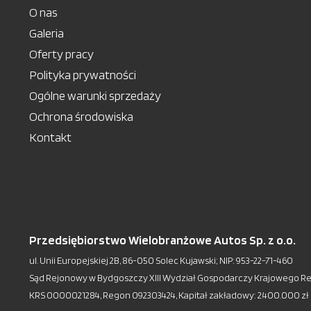
O nas
Galeria
Oferty pracy
Polityka prywatności
Ogólne warunki sprzedaży
Ochrona środowiska
Kontakt
Przedsiębiorstwo Wielobranżowe Autos Sp. z o.o.
ul. Unii Europejskiej 2B, 86-050 Solec Kujawski; NIP: 953-22-71-460
Sąd Rejonowy w Bydgoszczy XIII Wydział Gospodarczy Krajowego R
KRS 0000021284, Regon 092303424, Kapitał zakładowy: 2.400.000 zł