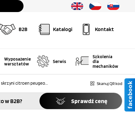
B2B
Katalogi
Kontakt
Szkolenia
Wyposażenie
Serwis
dla
warsztatów
mechaników
skrzyni citroen peugeo...
Skanuj QR kod
o w B2B?
Sprawdź cenę