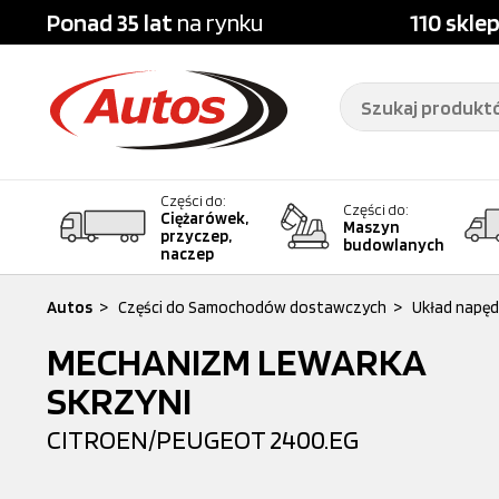
Ponad 35 lat
na rynku
110 skle
Części do:
Części do:
Ciężarówek,
Maszyn
przyczep,
budowlanych
naczep
Autos
>
Części do Samochodów dostawczych
>
Układ napę
MECHANIZM LEWARKA
SKRZYNI
CITROEN/PEUGEOT
2400.EG