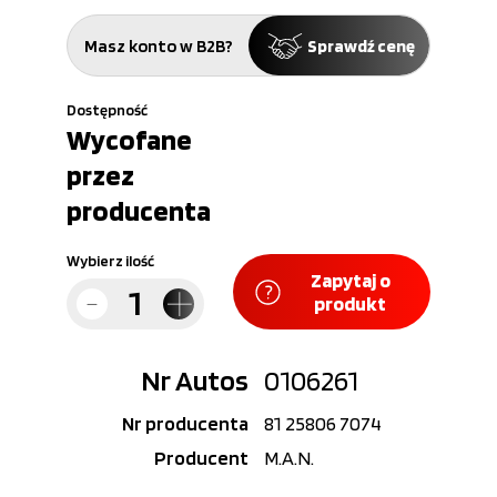
Masz konto w B2B?
Sprawdź cenę
Dostępność
Wycofane
przez
producenta
Wybierz ilość
Zapytaj o
produkt
Nr Autos
0106261
Nr producenta
81 25806 7074
Producent
M.A.N.