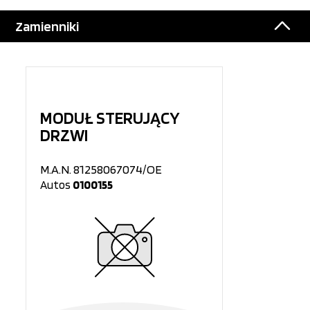
Zamienniki
MODUŁ STERUJĄCY
DRZWI
M.A.N. 81258067074/OE
Autos
0100155