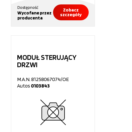
Dostępność
Zobacz
Wycofane przez
szczegóły
producenta
MODUŁ STERUJĄCY
DRZWI
M.A.N. 81258067074/OE
Autos
0103843