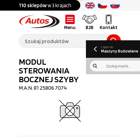
Części do:
nku
110 sklepów
w 3 krajach
Ponad
700 marek
Części do:
Ciężarówek,
Maszyn
przyczep,
budowlanych
naczep
Menu
B2B
Kontakt
O nas
B2B
Galeria
Oferty pracy
Aktualności
Poradnik klienta
Promocje
Informator
kwartalny
Do pobrania
Części do
Maszyny Budowlane
MODUL
STEROWANIA
BOCZNEJ SZYBY
M.A.N.
81 25806 7074