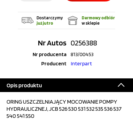
Dostarczymy
Darmowy odbiór
już jutro
w sklepie
Nr Autos
0256388
Nr producenta
813/00453
Producent
Interpart
Opis produktu
ORING USZCZELNIAJĄCY MOCOWANIE POMPY
HYDRAULICZNEJ, JCB 526 530 531 532 535 536 537
540 541 550