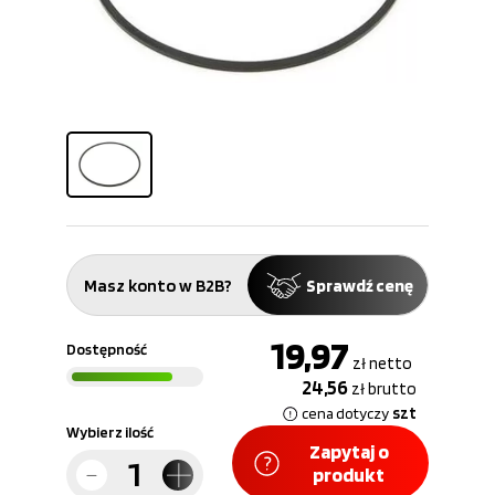
Masz konto w B2B?
Sprawdź cenę
19,97
Dostępność
zł
netto
24,56
zł
brutto
szt
cena dotyczy
Wybierz ilość
Zapytaj o
produkt