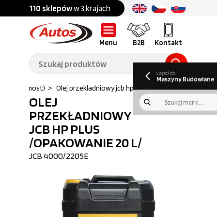
Części do:
nku
110 sklepów
w 3 krajach
Ponad
700 marek
Części do:
Ciężarówek,
Maszyn
przyczep,
budowlanych
naczep
Menu
B2B
Kontakt
O nas
B2B
Galeria
Oferty pracy
Aktualności
Poradnik klienta
Promocje
Informator
kwartalny
Do pobrania
Części do
Maszyny Budowlane
ładniowy (most)
>
Olej przekladniowy jcb hp plus opakowani...
OLEJ
PRZEKŁADNIOWY
JCB HP PLUS
/OPAKOWANIE 20 L/
JCB
4000/2205E