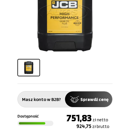
Masz konto w B2B?
Sprawdź cenę
751,83
Dostępność
zł
netto
924,75
zł
brutto