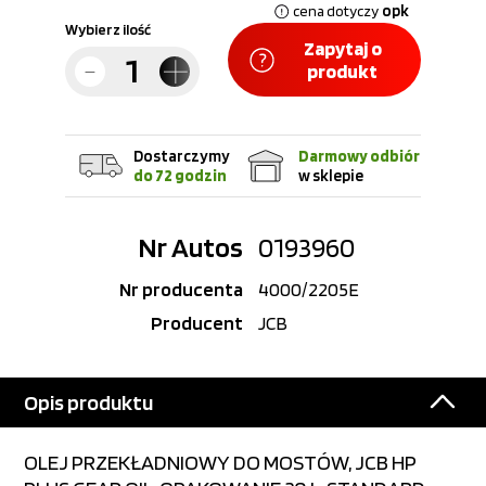
opk
cena dotyczy
Wybierz ilość
Zapytaj o
produkt
Dostarczymy
Darmowy odbiór
do 72 godzin
w sklepie
Nr Autos
0193960
Nr producenta
4000/2205E
Producent
JCB
Opis produktu
OLEJ PRZEKŁADNIOWY DO MOSTÓW, JCB HP