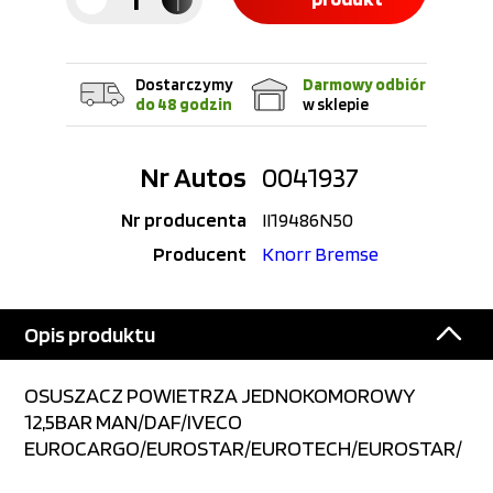
Dostarczymy
Darmowy odbiór
do 48 godzin
w sklepie
Nr Autos
0041937
Nr producenta
II19486N50
Producent
Knorr Bremse
Opis produktu
OSUSZACZ POWIETRZA JEDNOKOMOROWY
12,5BAR MAN/DAF/IVECO
EUROCARGO/EUROSTAR/EUROTECH/EUROSTAR/