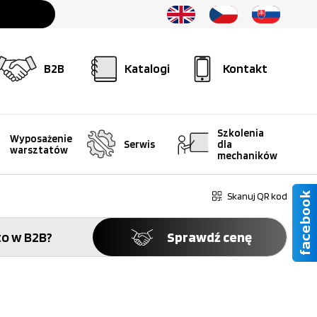
B2B
Katalogi
Kontakt
Szkolenia
Wyposażenie
Serwis
dla
warsztatów
mechaników
Skanuj QR kod
o w B2B?
Sprawdź cenę