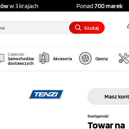
pów
w 3 krajach
Ponad
700 marek
Szukaj
Części do:
Samochodów
Akcesoria
Opony
dostawczych
Masz kont
Dostępność
Towar na