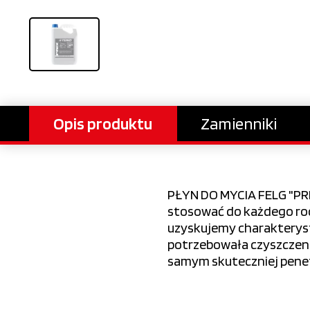
Opis produktu
Zamienniki
PŁYN DO MYCIA FELG "PR
stosować do każdego rod
uzyskujemy charakterysty
potrzebowała czyszczenia
samym skuteczniej penet