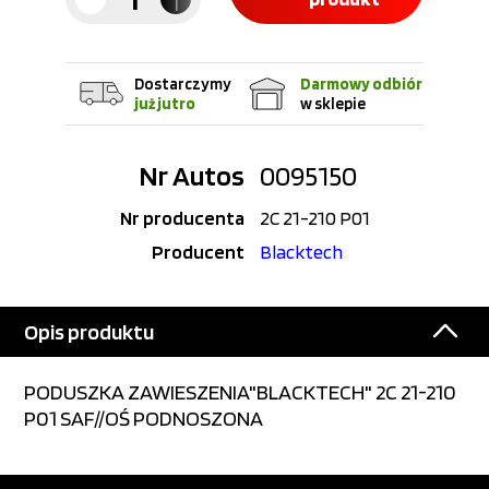
Dostarczymy
Darmowy odbiór
już jutro
w sklepie
Nr Autos
0095150
Nr producenta
2C 21-210 P01
Producent
Blacktech
Opis produktu
PODUSZKA ZAWIESZENIA"BLACKTECH" 2C 21-210
P01 SAF//OŚ PODNOSZONA