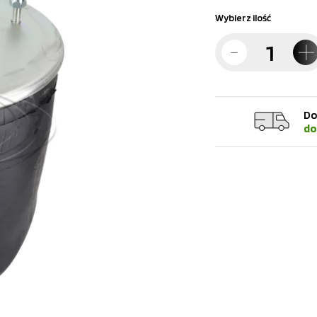
Wybierz ilość
Do
do