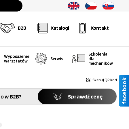
B2B
Katalogi
Kontakt
Szkolenia
Wyposażenie
Serwis
dla
warsztatów
mechaników
Skanuj QR kod
o w B2B?
Sprawdź cenę