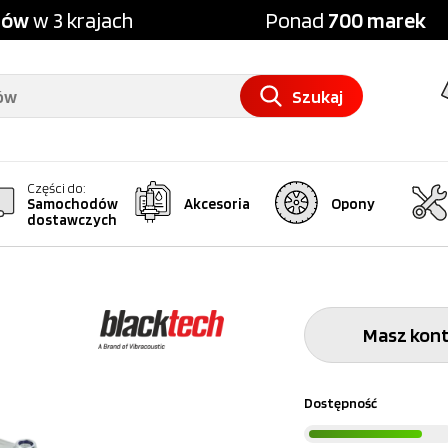
pów
w 3 krajach
Ponad
700 marek
Szukaj
Części do:
Samochodów
Akcesoria
Opony
dostawczych
Masz kont
Dostępność