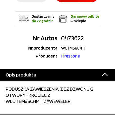
Dostarczymy
Darmowy odbiór
do 72 godzin
w sklepie
Nr Autos
0473622
Nr producenta
W01M586411
Producent
Firestone
Opis produktu
PODUSZKA ZAWIESZENIA (BEZ DZWONU)2
OTWORY+KRÓCIEC Z
WLOTEM//SCHMITZ//WEWELER