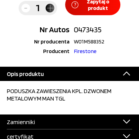
Zapytaj o
produkt
Nr Autos
0473435
Nr producenta
W01M588352
Producent
Firestone
Opis produktu
PODUSZKA ZAWIESZENIA KPL. DZWONEM
METALOWYM MAN TGL
Zamienniki
certyfikat