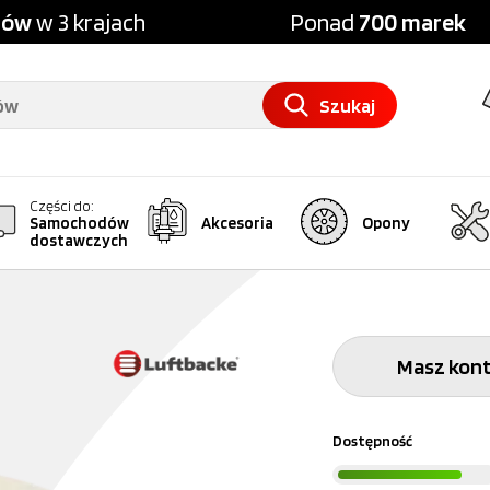
pów
w 3 krajach
Ponad
700 marek
Szukaj
Części do:
Samochodów
Akcesoria
Opony
dostawczych
Masz kont
Dostępność