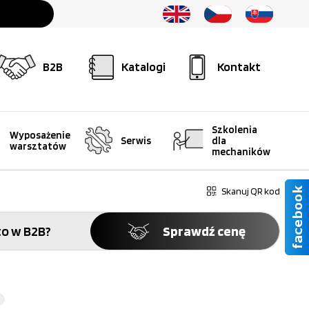
B2B
Katalogi
Kontakt
Szkolenia
Wyposażenie
Serwis
dla
warsztatów
mechaników
Skanuj QR kod
o w B2B?
Sprawdź cenę