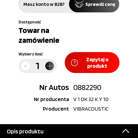
Masz konto w B2B?
Sprawdź cenę
Dostępność
Towar na
zamówienie
Wybierz ilość
Zapytaj o
produkt
Nr Autos
0882290
Nr producenta
V 1 DK 32 K Y 10
Producent
VIBRACOUSTIC
Opis produktu