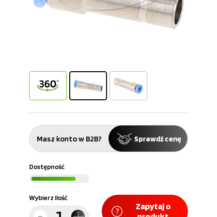
Masz konto w B2B?
Sprawdź cenę
Dostępność
Wybierz ilość
Zapytaj o
produkt