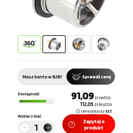
Masz konto w B2B?
Sprawdź cenę
91,09
Dostępność
zł
netto
112,05
zł
brutto
szt
cena dotyczy
Wybierz ilość
Zapytaj o
produkt