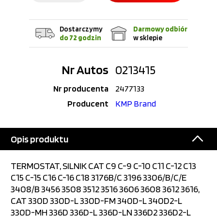
Dostarczymy
Darmowy odbiór
do 72 godzin
w sklepie
Nr Autos
0213415
Nr producenta
2477133
Producent
KMP Brand
Opis produktu
TERMOSTAT, SILNIK CAT C9 C-9 C-10 C11 C-12 C13
C15 C-15 C16 C-16 C18 3176B/C 3196 3306/B/C/E
3408/B 3456 3508 3512 3516 3606 3608 3612 3616,
CAT 330D 330D-L 330D-FM 340D-L 340D2-L
330D-MH 336D 336D-L 336D-LN 336D2 336D2-L