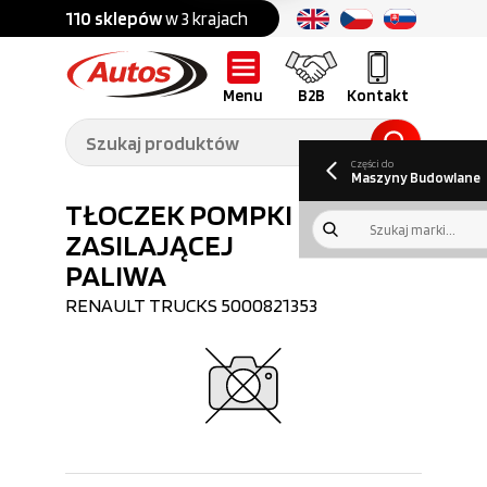
Części do:
nku
110 sklepów
w 3 krajach
Ponad
700 marek
Części do:
Ciężarówek,
Maszyn
przyczep,
budowlanych
naczep
Menu
B2B
Kontakt
O nas
B2B
Galeria
Oferty pracy
Aktualności
Poradnik klienta
Promocje
Informator
kwartalny
Do pobrania
Części do
Maszyny Budowlane
TŁOCZEK POMPKI
ZASILAJĄCEJ
PALIWA
RENAULT TRUCKS
5000821353