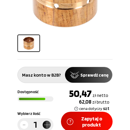
Masz konto w B2B?
Sprawdź cenę
50,47
Dostępność
zł
netto
62,08
zł
brutto
szt
cena dotyczy
Wybierz ilość
Zapytaj o
produkt